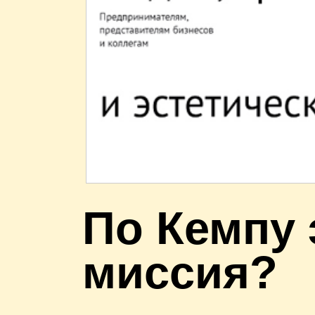
П
о Кемпу 
миссия?