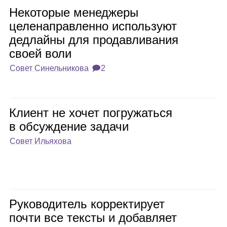
Неко­то­рые мене­джеры
целе­на­прав­ленно исполь­зуют
дед­лайны для про­дав­ли­ва­ния
своей воли
Совет Синельникова
🗩2
Кли­ент не хочет погру­жаться
в обсуж­де­ние задачи
Совет Ильяхова
Руко­во­ди­тель кор­рек­ти­рует
почти все тек­сты и добав­ляет