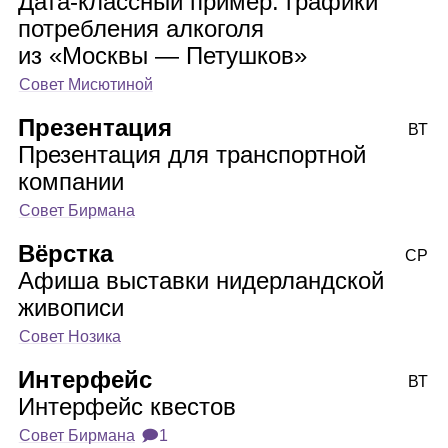
Дата‑классный пример: графики
потребления алкоголя
из «Москвы — Петушков»
Совет Мисютиной
Презентация
ВТ
Презентация для транспортной
компании
Совет Бирмана
Вёрстка
СР
Афиша выставки нидерландской
живописи
Совет Нозика
Интерфейс
ВТ
Интерфейс квестов
Совет Бирмана
🗩1