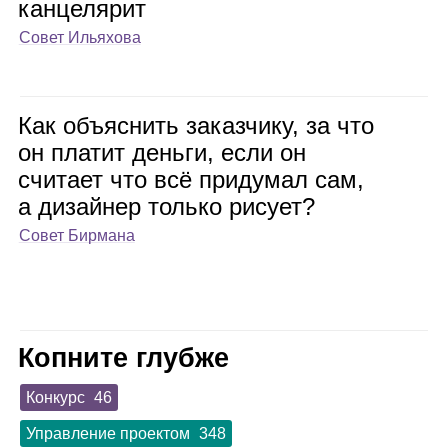
кан­це­ля­рит
Совет Ильяхова
Как объ­яс­нить заказ­чику, за что
он пла­тит деньги, если он
счи­тает что всё при­ду­мал сам,
а дизай­нер только рисует?
Совет Бирмана
Копните глубже
Конкурс
46
Управление проектом
348