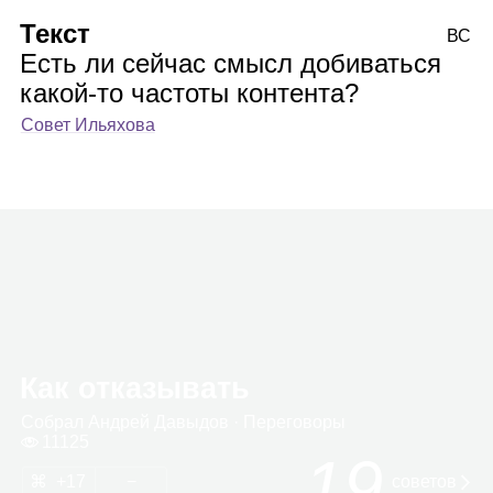
Текст
ВС
Есть ли сейчас смысл добиваться
какой‑то частоты контента?
Совет Ильяхова
Как отказывать
Собрал
Андрей Давы­дов
· Пере­го­воры
11125
19
17
сове­тов