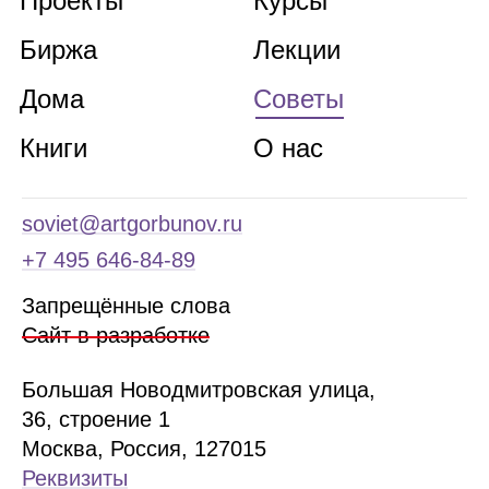
Проекты
Курсы
Биржа
Лекции
Дома
Советы
Книги
О нас
soviet@artgorbunov.ru
+7 495 646‑84‑89
Запрещённые слова
Сайт в разработке
Б
ольшая
Новодмитровская ул
ица
,
36, стр
оение
1
Москва, Россия, 127015
Реквизиты