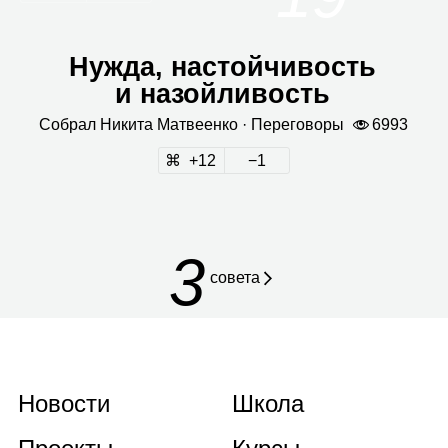
Нужда, настойчивость
и назойливость
Собрал
Никита Мат­ве­енко
· Пере­го­воры
6993
12
1
3
совета
Новости
Школа