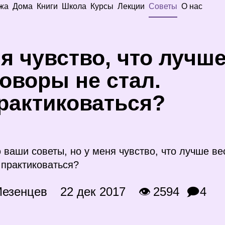
жа
Дома
Книги
Школа
Курсы
Лекции
Советы
О нас
я чувство, что лучше
оворы не стал.
рактиковаться?
 ваши советы, но у меня чувство, что лучше ве
к практиковаться?
Мезенцев
22 дек 2017
👁 2594
🗩4