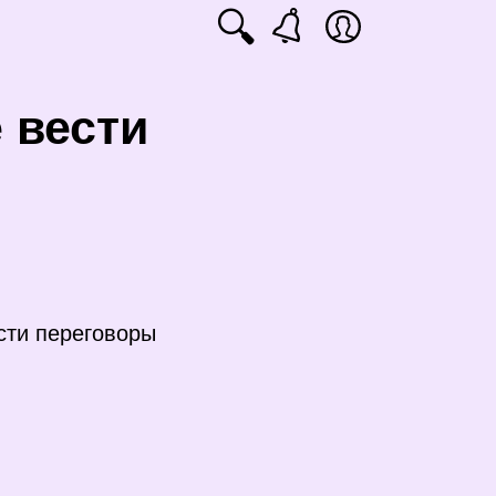
🔍
 вести
сти переговоры