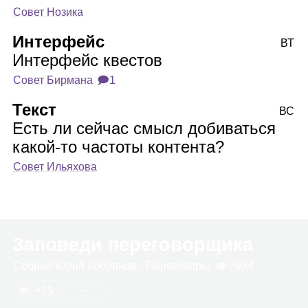
Совет Нозика
Интерфейс
ВТ
Интерфейс квестов
Совет Бирмана
🗩1
Текст
ВС
Есть ли сейчас смысл добиваться
какой‑то частоты контента?
Совет Ильяхова
Заповеди переговорщика
Собрал
Юрий Коб­ря­нов
· Пере­го­воры
7924
25