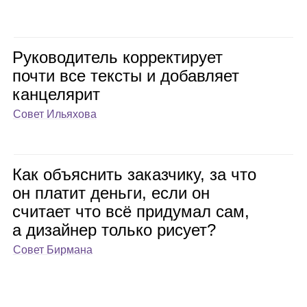
Руко­во­ди­тель кор­рек­ти­рует
почти все тек­сты и добав­ляет
кан­це­ля­рит
Совет Ильяхова
Как объ­яс­нить заказ­чику, за что
он пла­тит деньги, если он
счи­тает что всё при­ду­мал сам,
а дизай­нер только рисует?
Совет Бирмана