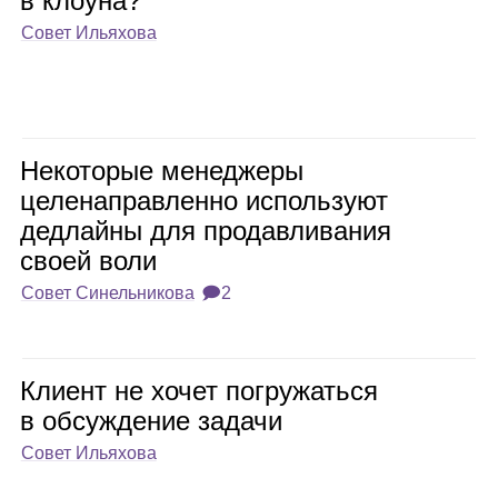
в кло­уна?
Совет Ильяхова
Неко­то­рые мене­джеры
целе­на­прав­ленно исполь­зуют
дед­лайны для про­дав­ли­ва­ния
своей воли
Совет Синельникова
🗩2
Кли­ент не хочет погру­жаться
в обсуж­де­ние задачи
Совет Ильяхова