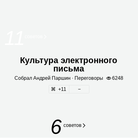
11
сове­тов
Культура электронного
письма
Собрал
Андрей Пар­шин
· Пере­го­воры
6248
11
6
советов