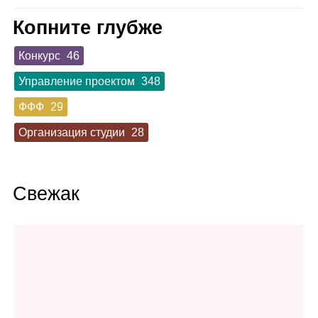
Копните глубже
Конкурс
46
Управление проектом
348
ФФФ
29
Организация студии
28
Свежак