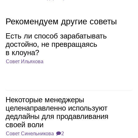
Рекомендуем другие советы
Есть ли спо­соб зара­ба­ты­вать
достойно, не пре­вра­ща­ясь
в кло­уна?
Совет Ильяхова
Неко­то­рые мене­джеры
целе­на­прав­ленно исполь­зуют
дед­лайны для про­дав­ли­ва­ния
своей воли
Совет Синельникова
🗩2