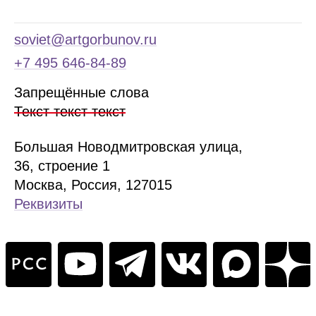
soviet@artgorbunov.ru
+7 495 646‑84‑89
Запрещённые слова
Текст текст текст
Б
ольшая
Новодмитровская ул
ица
,
36, стр
оение
1
Москва, Россия, 127015
Реквизиты