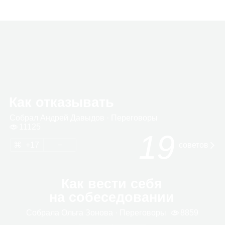
Как отказывать
Собрал
Андрей Давы­дов
· Пере­го­воры
11125
19
17
сове­тов
Как вести себя
на собеседовании
Собрала
Ольга Зонова
· Пере­го­воры
8859