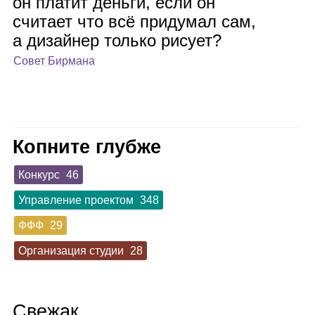
он пла­тит деньги, если он
счи­тает что всё при­ду­мал сам,
а дизай­нер только рисует?
Совет Бирмана
Копните глубже
Конкурс
46
Управление проектом
348
ФФФ
29
Организация студии
28
Свежак