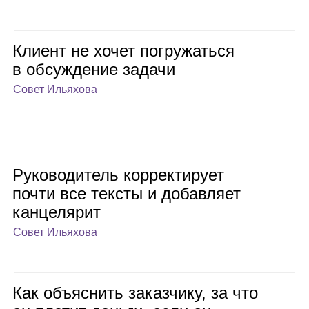
Кли­ент не хочет погру­жаться
в обсуж­де­ние задачи
Совет Ильяхова
Руко­во­ди­тель кор­рек­ти­рует
почти все тек­сты и добав­ляет
кан­це­ля­рит
Совет Ильяхова
Как объ­яс­нить заказ­чику, за что