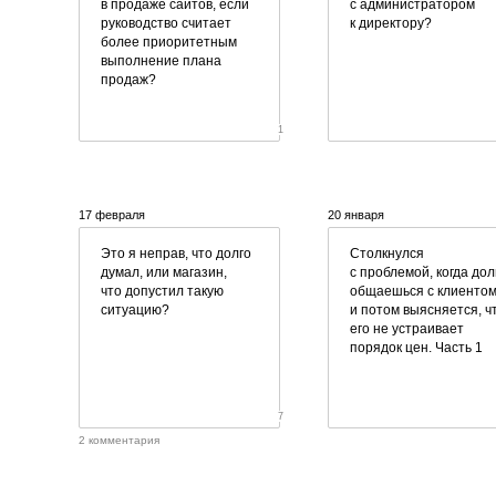
в продаже сайтов, если
с администратором
руководство считает
к директору?
более приоритетным
выполнение плана
продаж?
1
17 февраля
20 января
Это я неправ, что долго
Столкнулся
думал, или магазин,
с проблемой, когда дол
что допустил такую
общаешься с клиентом
ситуацию?
и потом выясняется, ч
его не устраивает
порядок цен. Часть 1
7
2 комментария