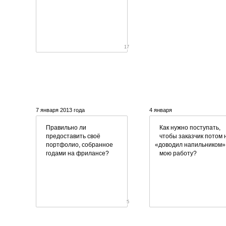
17
7 января 2013 года
4 января
Правильно ли
Как нужно поступать,
предоставить своё
чтобы заказчик потом 
портфолио, собранное
«
доводил напильником»
годами на фрилансе?
мою работу?
5