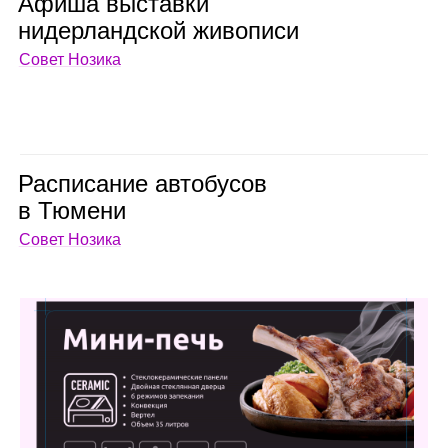
Афиша выставки
нидер­ланд­ской живо­писи
Совет Нозика
Рас­пи­са­ние авто­бу­сов
в Тюмени
Совет Нозика