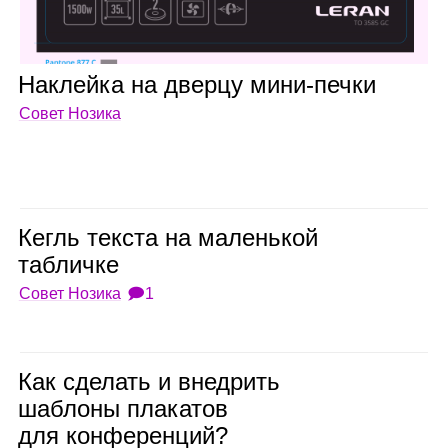
Наклейка на дверцу мини‑печки
Совет Нозика
Кегль тек­ста на малень­кой
таб­личке
Совет Нозика
🗩1
Как сде­лать и внед­рить
шаб­лоны пла­ка­тов
для кон­фе­рен­ций?