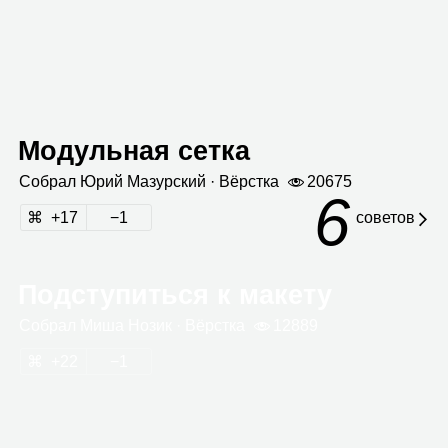
Модульная сетка
Собрал
Юрий Мазур­ский
· Вёрстка
20675
6
17
1
сове­тов
Подступиться к макету
Собрал
Миша Нозик
· Вёрстка
12889
22
1