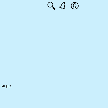
🔍
 игре.