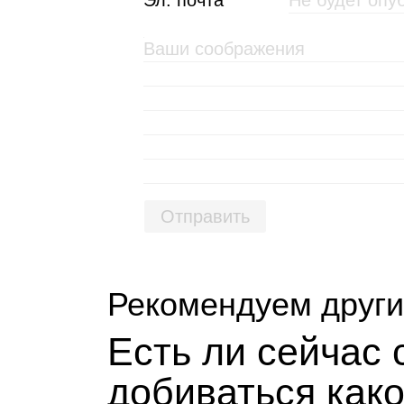
Эл. почта
Отправить
Рекомендуем други
Есть ли сей­час
доби­ваться как