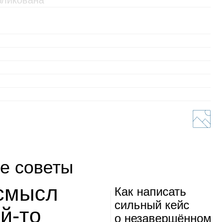
е советы
 смысл
Как напи­сать
силь­ный кейс
ой‑то
о неза­вер­шён­ном