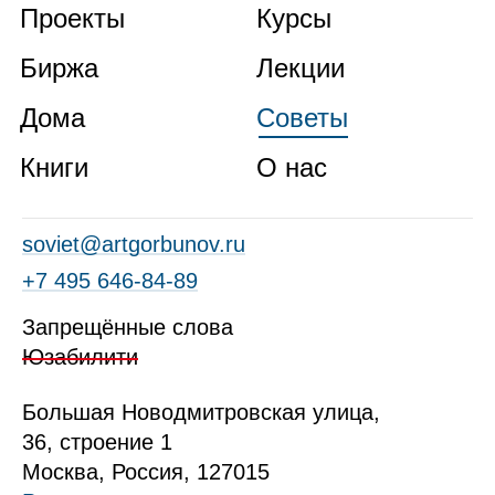
Проекты
Курсы
Биржа
Лекции
Дома
Советы
Книги
О нас
soviet@artgorbunov.ru
+7 495 646‑84‑89
Запрещённые слова
Юзабилити
Б
ольшая
Новодмитровская ул
ица
,
36, стр
оение
1
Москва, Россия, 127015