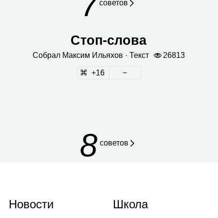
7
сове­тов
Стоп‑слова
Собрал
Мак­сим Илья­хов
· Текст
26813
16
8
советов
Новости
Школа