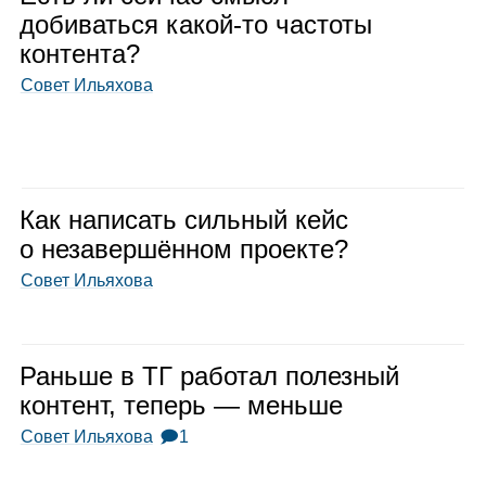
доби­ваться какой‑то частоты
кон­тента?
Совет Ильяхова
Как напи­сать силь­ный кейс
о неза­вер­шён­ном про­екте?
Совет Ильяхова
Раньше в ТГ рабо­тал полез­ный
кон­тент, теперь — меньше
Совет Ильяхова
🗩1