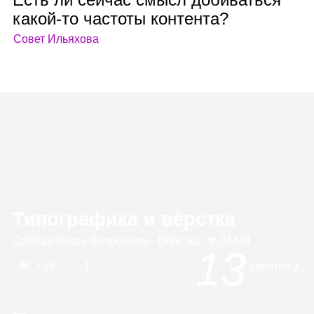
какой‑то частоты контента?
Совет Ильяхова
Типографика и вёрстка
Собрал
Игорь Вах­ро­меев
· Вёрстка
34444
13
19
1
сове­тов