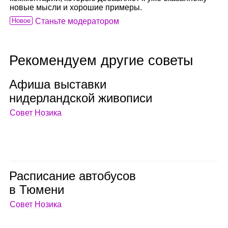
новые мысли и хорошие примеры.
Новое
Станьте модератором
Рекомендуем другие советы
Афиша выставки
нидер­ланд­ской живо­писи
Совет Нозика
Рас­пи­са­ние авто­бу­сов
в Тюмени
Совет Нозика