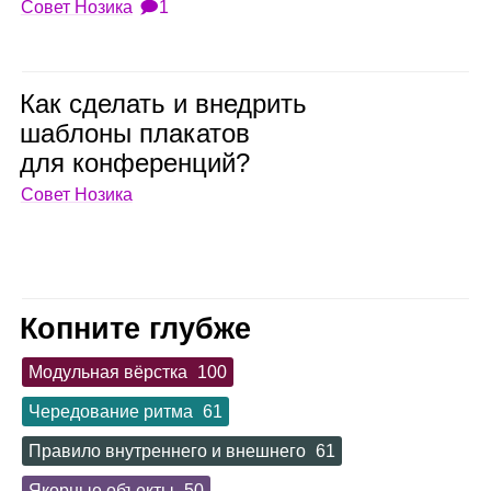
Совет Нозика
🗩1
Как сде­лать и внед­рить
шаб­лоны пла­ка­тов
для кон­фе­рен­ций?
Совет Нозика
Копните глубже
Модульная вёрстка
100
Чередование ритма
61
Правило внутреннего и внешнего
61
Якорные объекты
50