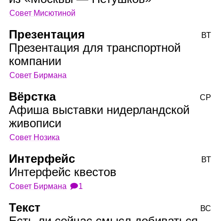
Совет Мисютиной
Презентация
ВТ
Презентация для транспортной
компании
Совет Бирмана
Вёрстка
СР
Афиша выставки нидерландской
живописи
Совет Нозика
Интерфейс
ВТ
Интерфейс квестов
Совет Бирмана
🗩1
Текст
ВС
Есть ли сейчас смысл добиваться