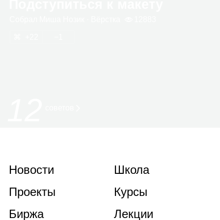
Подступиться к макету
Собрал
Миша Нозик
· Вёрстка
12883
22
1
12
советов
Новости
Школа
Проекты
Курсы
Биржа
Лекции