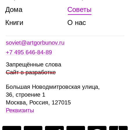
Дома
Советы
Книги
О нас
soviet@artgorbunov.ru
+7 495 646‑84‑89
Запрещённые слова
Сайт в разработке
Б
ольшая
Новодмитровская ул
ица
,
36, стр
оение
1
Москва, Россия, 127015
Реквизиты