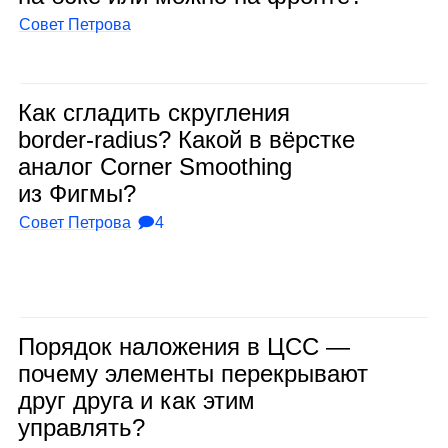
Совет Петрова
Как сгла­дить скруг­ле­ния
border‑radius? Какой в вёрстке
ана­лог Corner Smoothing
из Фигмы?
Совет Петрова
🗩4
Поря­док нало­же­ния в ЦСС —
почему эле­менты пере­кры­вают
друг друга и как этим
управ­лять?