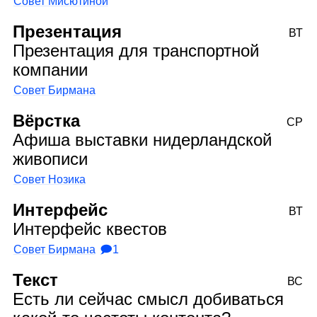
Совет Мисютиной
Презентация
ВТ
Презентация для транспортной
компании
Совет Бирмана
Вёрстка
СР
Афиша выставки нидерландской
живописи
Совет Нозика
Интерфейс
ВТ
Интерфейс квестов
Совет Бирмана
🗩1
Текст
ВС
Есть ли сейчас смысл добиваться