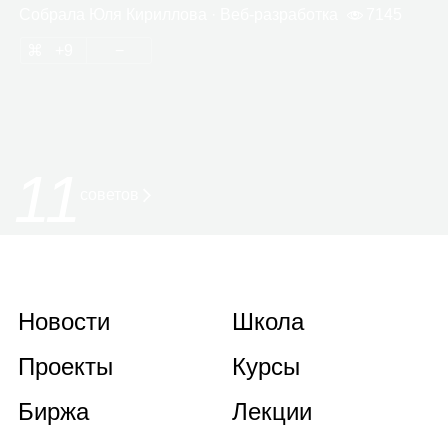
Собрала
Юля Кирил­лова
· Веб‑раз­ра­ботка
7145
9
11
советов
Новости
Школа
Проекты
Курсы
Биржа
Лекции