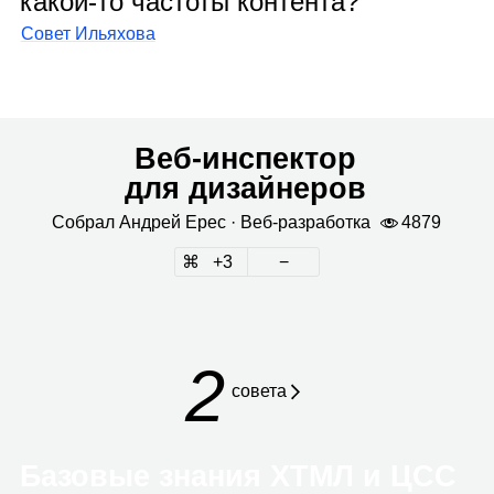
какой‑то частоты контента?
Совет Ильяхова
Веб‑инспектор
для дизайнеров
Собрал
Андрей Ерес
· Веб‑раз­ра­ботка
4879
3
2
совета
Базовые знания ХТМЛ и ЦСС