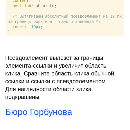
content
: 
''
;

position
: absolute;

/* Вытягиваем абсолютный псевдоэлемент на 10 пк 
за границы родителя — самого элемента */
inset
: -
10px
;

Псевдоэлемент вылезет за границы
элемента‑ссылки и увеличит область
клика. Сравните область клика обычной
ссылки и ссылки с псевдоэлементом.
Для наглядности области клика
подкрашены.
Бюро Горбунова