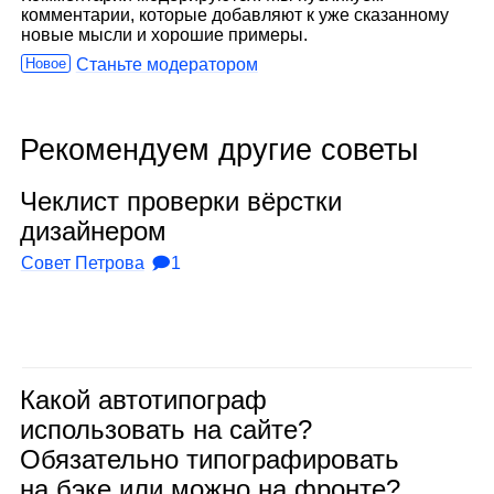
комментарии, которые добавляют к уже сказанному
новые мысли и хорошие примеры.
Новое
Станьте модератором
Рекомендуем другие советы
Чек­лист про­верки вёрстки
дизай­не­ром
Совет Петрова
🗩1
Какой авто­ти­по­граф
исполь­зо­вать на сайте?
Обя­за­тельно типо­гра­фи­ро­вать
на бэке или можно на фронте?