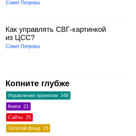
Совет Петрова
Как управ­лять СВГ‑кар­тин­кой
из ЦСС?
Совет Петрова
Копните глубже
Управление проектом
348
Книги
21
Сайты
25
Золотой фонд
15