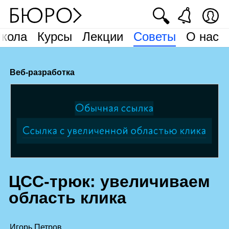
🔍
кола
Курсы
Лекции
Советы
О нас
Веб-разработка
Ц
СС‑трюк: увеличиваем
область клика
Игорь Петров