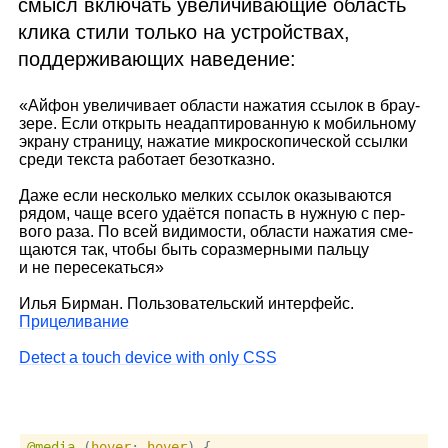
смысл включать увеличивающие область
клика стили только на устройствах,
поддерживающих наведение:
«Айфон уве­ли­чи­вает обла­сти нажа­тия ссы­лок в бра­у­
зере. Если открыть неадап­ти­ро­ван­ную к мобиль­ному
экрану стра­ницу, нажа­тие мик­ро­ско­пи­че­ской ссылки
среди тек­ста рабо­тает безотказно.
Даже если несколько мел­ких ссы­лок ока­зы­ва­ются
рядом, чаще всего уда­ётся попасть в нуж­ную с пер­
вого раза. По всей види­мо­сти, обла­сти нажа­тия сме­
ща­ются так, чтобы быть сораз­мер­ными пальцу
и не пересекаться»
Илья Бирман. Пользовательский интерфейс.
Прицеливание
Detect a touch device with only CSS
@media
 (
hover
: 
hover
) {
