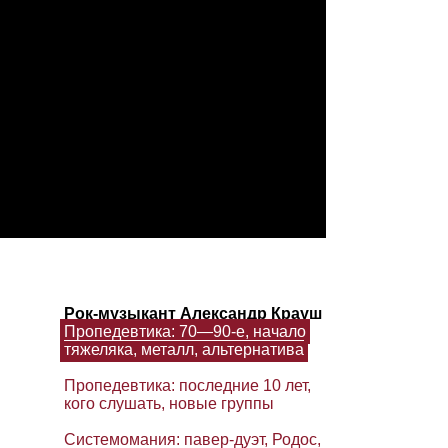
Рок‑музыкант Александр Крауш
Пропедевтика: 70⁠—90‑е, начало
тяжеляка, металл, альтернатива
Пропедевтика: последние 10 лет,
кого слушать, новые группы
Системомания: павер‑дуэт, Родос,