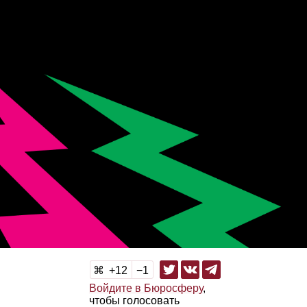
12
1
Войдите в Бюросферу
,
чтобы голосовать