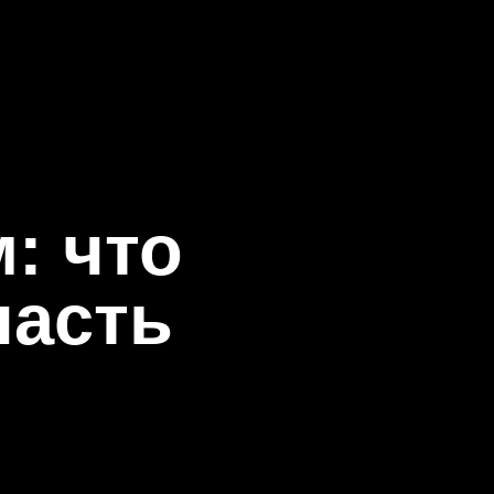
🔍
: что
часть