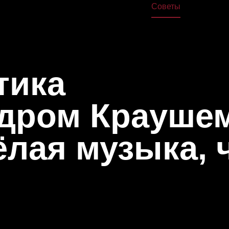
жа
Дома
Книги
Школа
Курсы
Лекции
Советы
О нас
тика
дром Краушем
ёлая музыка, 