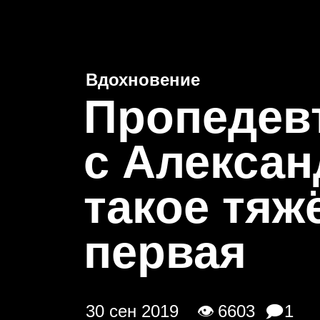
Новости
Проекты
Бир
Вдохновение
П
ропедев
c Алексан
такое тяж
первая
30 сен 2019
👁 6603
🗩1