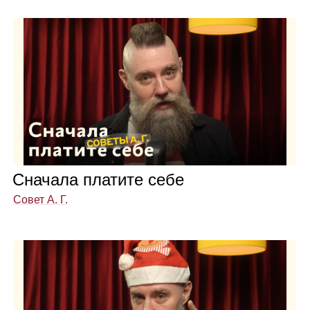
Сна­чала пла­тите себе
Совет А. Г.