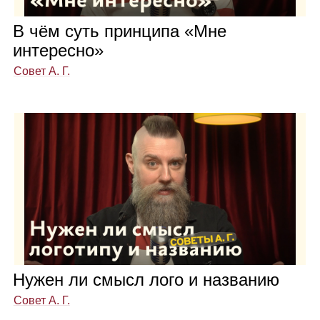
В чём суть прин­ципа «Мне
инте­ресно»
Совет А. Г.
Нужен ли смысл лого и назва­нию
Совет А. Г.