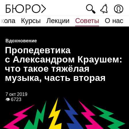
🔍
кола
Курсы
Лекции
Советы
О нас
Вдохновение
П
ропедевтика
c Александром Краушем:
что такое тяжёлая
музыка, часть вторая
7 окт 2019
👁 6723