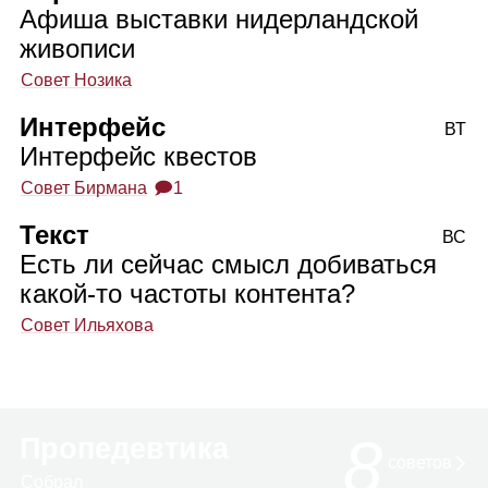
Афиша выставки нидерландской
живописи
Совет Нозика
Интерфейс
ВТ
Интерфейс квестов
Совет Бирмана
🗩1
Текст
ВС
Есть ли сейчас смысл добиваться
какой‑то частоты контента?
Совет Ильяхова
8
Пропедевтика
сове­тов
Собрал