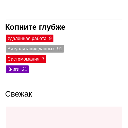
Копните глубже
Удалённая работа
9
Визуализация данных
91
Системомания
7
Книги
21
Свежак