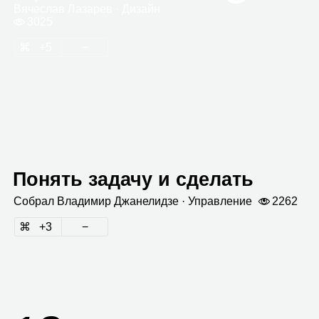
Вяче­слав Лаза­рев
· Дизайн
3025
5
Понять задачу и сделать
Собрал
Вла­ди­мир Джа­не­лидзе
· Управ­ле­ние
2262
3