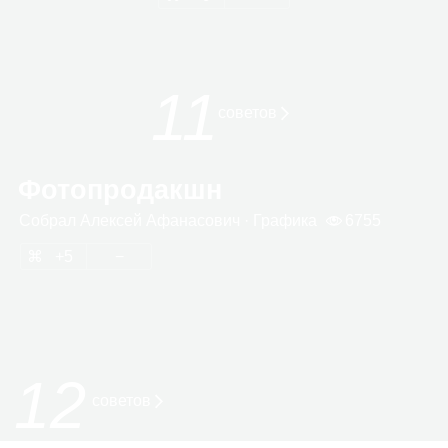
11
сове­тов
Фотопродакшн
Собрал
Алек­сей Афа­на­со­вич
· Гра­фика
6755
5
12
советов