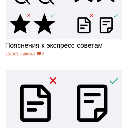
Пояс­не­ния к экс­пресс‑сове­там
Совет Чикина
🗩2