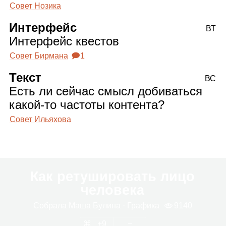
Совет Нозика
Интерфейс
ВТ
Интерфейс квестов
Совет Бирмана
🗩1
Текст
ВС
Есть ли сейчас смысл добиваться
какой‑то частоты контента?
Совет Ильяхова
Как ретушировать лицо
человека
Собрала
Маша Булина
· Гра­фика
9140
9