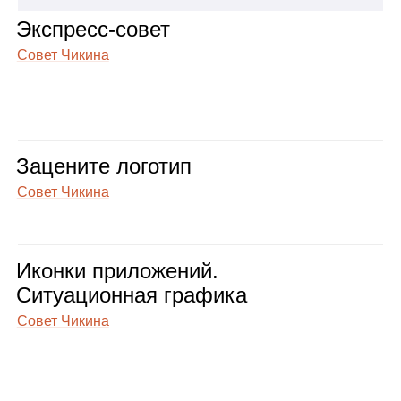
Экс­пресс‑совет
Совет Чикина
Заце­ните лого­тип
Совет Чикина
Иконки при­ло­же­ний.
Ситу­а­ци­он­ная гра­фика
Совет Чикина