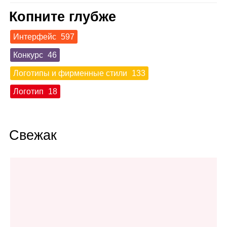
Копните глубже
Интерфейс
597
Конкурс
46
Логотипы и фирменные стили
133
Логотип
18
Свежак