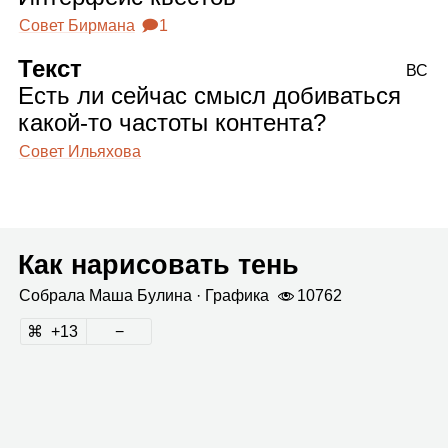
Совет Бирмана
🗩1
Текст
ВС
Есть ли сейчас смысл добиваться
какой‑то частоты контента?
Совет Ильяхова
Как нарисовать тень
Собрала
Маша Булина
· Гра­фика
10762
13