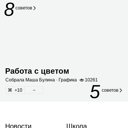
8
сове­тов
Работа с цветом
Собрала
Маша Булина
· Гра­фика
10261
5
10
советов
Новости
Школа