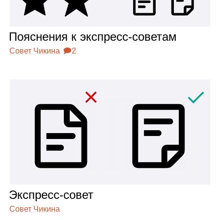
Пояс­не­ния к экс­пресс‑сове­там
Совет Чикина
🗩2
Экс­пресс‑совет
Совет Чикина