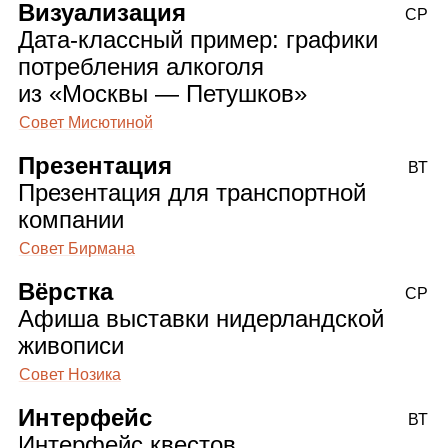
Визуализация
СР
Дата‑классный пример: графики
потребления алкоголя
из «Москвы — Петушков»
Совет Мисютиной
Презентация
ВТ
Презентация для транспортной
компании
Совет Бирмана
Вёрстка
СР
Афиша выставки нидерландской
живописи
Совет Нозика
Интерфейс
ВТ
Интерфейс квестов