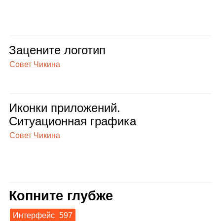
Заце­ните лого­тип
Совет Чикина
Иконки при­ло­же­ний.
Ситу­а­ци­он­ная гра­фика
Совет Чикина
Копните глубже
Интерфейс
597