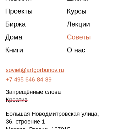
Проекты
Курсы
Биржа
Лекции
Дома
Советы
Книги
О нас
soviet@artgorbunov.ru
+7 495 646‑84‑89
Запрещённые слова
Креатив
Б
ольшая
Новодмитровская ул
ица
,
36, стр
оение
1