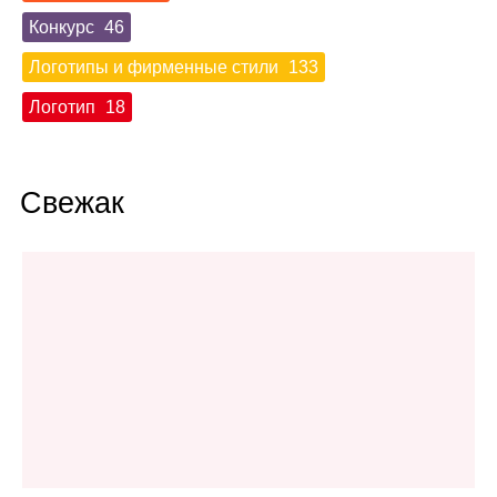
Конкурс
46
Логотипы и фирменные стили
133
Логотип
18
Свежак