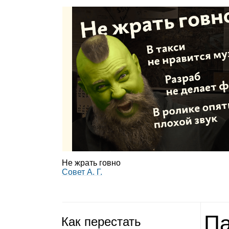
Не жрать говно
Совет А. Г.
Па
Как пере­стать