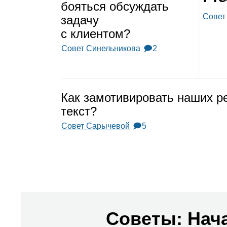
бояться обсуж­дать
Совет
задачу
с кли­ен­том?
Совет Синельникова
🗩2
Как замо­ти­ви­ро­вать наших
текст?
Совет Сарычевой
🗩5
Советы: Нач