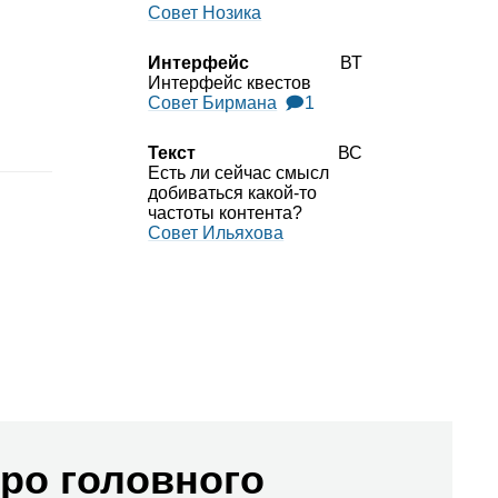
Совет Нозика
Интерфейс
ВТ
Интерфейс квестов
Совет Бирмана
🗩1
Текст
ВС
Есть ли сейчас смысл
добиваться какой‑то
частоты контента?
Совет Ильяхова
ро головного