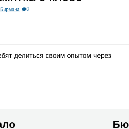
 Бирмана
🗩2
 ребят делиться своим опы­том через
ало
Бю