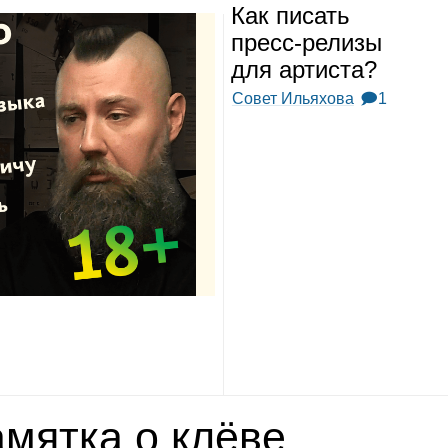
Как писать
пресс‑релизы
для арти­ста?
Совет Ильяхова
🗩1
мятка о клёве