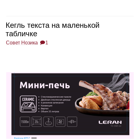
Кегль тек­ста на малень­кой
таб­личке
Совет Нозика
🗩1