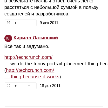
в результате нужный ответ, очень легко
расстаться с небольшой суммой в пользу
создателей и разработчиков.
9 дек 2011
Кирилл Латинский
КЛ
Всё так и задумано.
http://techcrunch.com/
...‑we‑do‑the‑funny‑portrait‑placement‑thing‑be
(
http://techcrunch.com/
…‑thing‑because‑it‑works
)
18 дек 2011