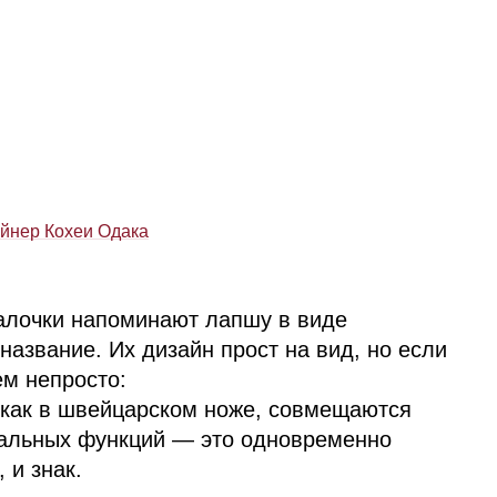
йнер Кохеи Одака
алочки напоминают лапшу в виде
азвание. Их дизайн прост на вид, но если
ем непросто:
, как в швейцарском ноже, совмещаются
уальных функций — это одновременно
 и знак.