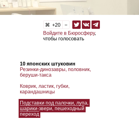
20
Войдите в Бюросферу
,
чтобы голосовать
10 японских штуковин
Резинки‑динозавры, половник,
беруши‑такса
Коврик, ластик, губки,
карандашницы
Подставки под палочки, лупа,
шарики‑звери, пешеходный
переход