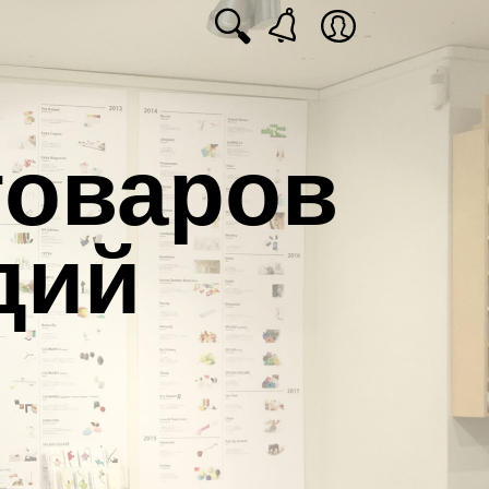
🔍
товаров
дий