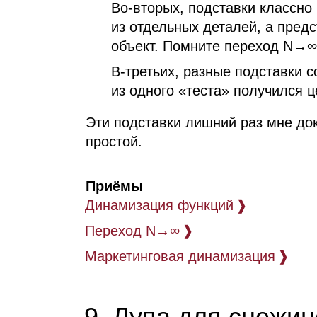
Во‑вторых, подставки классно 
из отдельных деталей, а пред
объект. Помните переход N→∞
В‑третьих, разные подставки
из одного «теста» получился 
Эти подставки лишний раз мне до
простой.
Приёмы
Динамизация функций
❱
Переход N→∞
❱
Маркетинговая динамизация
❱
9. Лупа для снежин