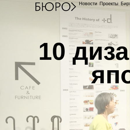
Новости
Проекты
Бир
1
0 диз
яп