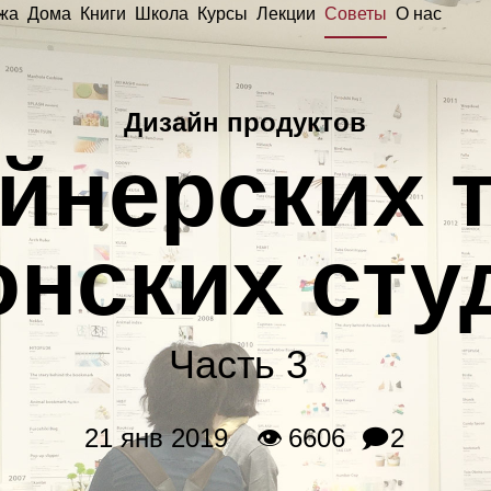
жа
Дома
Книги
Школа
Курсы
Лекции
Советы
О нас
Дизайн продуктов
айнерских 
онских сту
Часть 3
21 янв 2019
👁 6606
🗩2