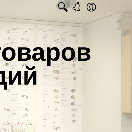
🔍
товаров
дий