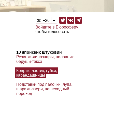
26
Войдите в Бюросферу
,
чтобы голосовать
10 японских штуковин
Резинки‑динозавры, половник,
беруши‑такса
Коврик, ластик, губки,
карандашницы
Подставки под палочки, лупа,
шарики‑звери, пешеходный
переход