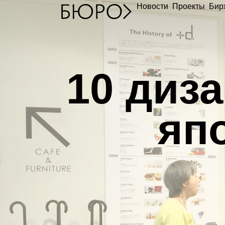
Новости
Проекты
Бир
1
0 диз
яп