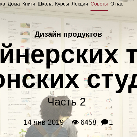
жа
Дома
Книги
Школа
Курсы
Лекции
Советы
О нас
Дизайн продуктов
айнерских 
онских сту
Часть 2
14 янв 2019
👁 6458
🗩1