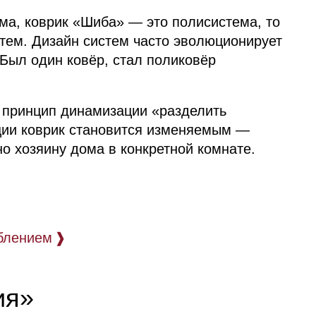
ма, коврик «Шиба» — это полисистема, то
стем. Дизайн систем часто эволюционирует
ыл один ковёр, стал поликовёр
 принцип динамизации «разделить
ации коврик становится изменяемым —
но хозяину дома в конкретной комнате.
блением
❱
ия»