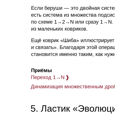
Если беруши — это двойная систе
есть система из множества подси
по схеме 1→2→N или сразу 1→N. Б
из маленьких ковриков.
Ещё коврик «Шиба» иллюстрирует
и связать». Благодаря этой опер
становится именно таким, как нуж
Приёмы
Переход 1→N
❱
Динамизация множественным дро
5. Ластик «Эволюц