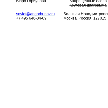
Бюро Горбунова
Запрещённые слова
Круговая диаграмма
soviet@artgorbunov.ru
Большая
Новодмитровск
+7 495 646-84-89
Москва, Россия, 127015