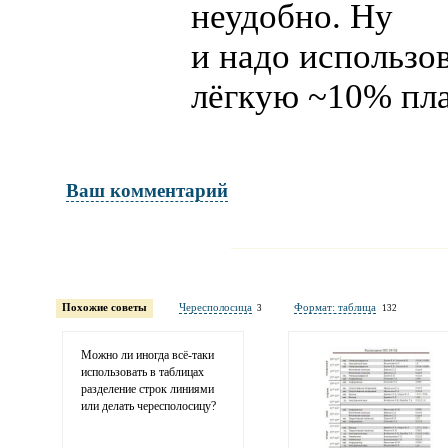
неудобно. Ну
и надо использо
лёгкую ~10% пл
Ваш комментарий
Имя и фамилия
обязательны полностью для публикации 
Похожие советы
Чересполосица
Формат: таблица
3
132
Электронная почта
адрес не будет опубликован
Можно ли иногда
всё-таки
использовать в таблицах
разделение строк линиями
или делать чересполосицу?