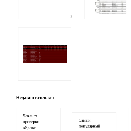
2
Ваши соображения
Иллюстрация
гиф или джипег шириной не более 700 пи
Недавно всплыло
Чеклист
Самый
проверки
популярный
вёрстки