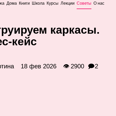
жа
Дома
Книги
Школа
Курсы
Лекции
Советы
О нас
труируем каркасы.
с‑кейс
ютина
18 фев 2026
👁 2900
🗩2