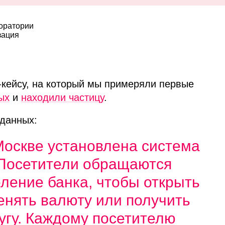
боратории
зация
‑кейсу, на который мы примеряли первые
ых
и
находили частицу
.
 данных:
Москве установлена система
 Посетители обращаются
еление банка, чтобы открыть
менять валюту или получить
угу. Каждому посетителю