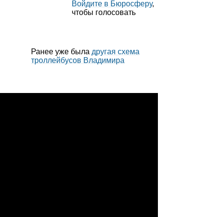
Войдите в Бюросферу
,
чтобы голосовать
Ранее уже была
другая схема
троллейбусов Владимира