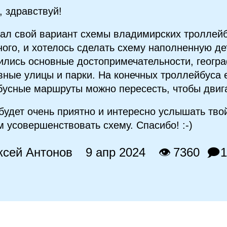
, здравствуй!
ал свой вариант схемы владимирских троллейб
ного, и хотелось сделать схему наполненную де
ились основные достопримечательности, геогр
вные улицы и парки. На конечных троллейбуса е
бусные маршруты можно пересесть, чтобы двиг
будет очень приятно и интересно услышать тво
м усовершенствовать схему. Спасибо! :‑)
ксей Антонов
9 апр 2024
👁 7360
🗩1