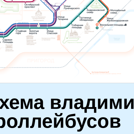
хема владими
роллейбусов