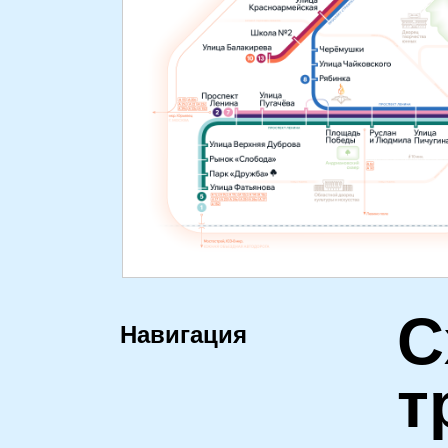
С
Навигация
т