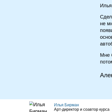
Илья
Сдел
не м
появ
осно
авто
Мне 
пото
Але
Илья Бирман
Арт‑директор и соавтор курса