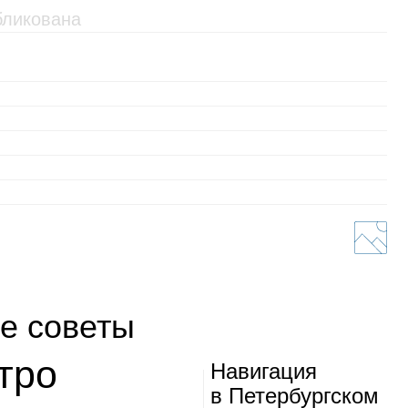
е советы
тро
Нави­га­ция
в Петер­бург­ском