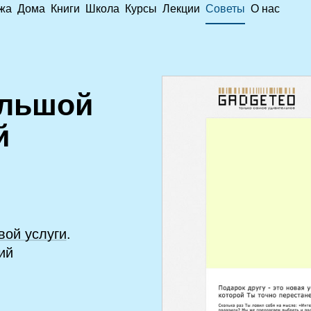
жа
Дома
Книги
Школа
Курсы
Лекции
Советы
О нас
ольшой
й
вой услуги
.
ий