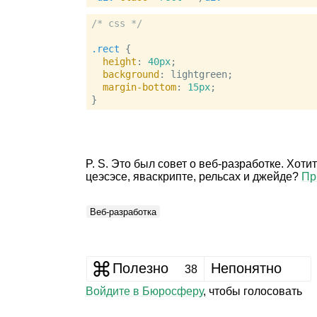
/* css */
.rect
 {

height
: 
40px
;

background
: lightgreen;

margin-bottom
: 
15px
;

P. S. Это был совет о веб‑разработке. Хотит
цеэсэсе, яваскрипте, рельсах и джейде?
Пр
Веб‑разработка
Полезно
Непонятно
38
Войдите в Бюросферу
, чтобы голосовать