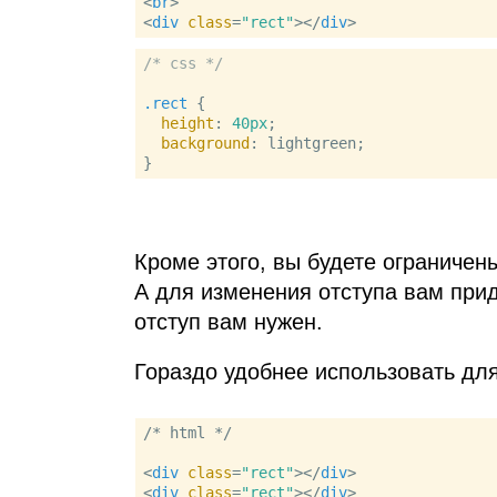
<
br
>
<
div
class
=
"rect"
>
</
div
>
/* css */
.rect
 {

height
: 
40px
;

background
: lightgreen;

Кроме этого, вы будете ограничен
А для изменения отступа вам прид
отступ вам нужен.
Гораздо удобнее использовать дл
/* html */

<
div
class
=
"rect"
>
</
div
>
<
div
class
=
"rect"
>
</
div
>