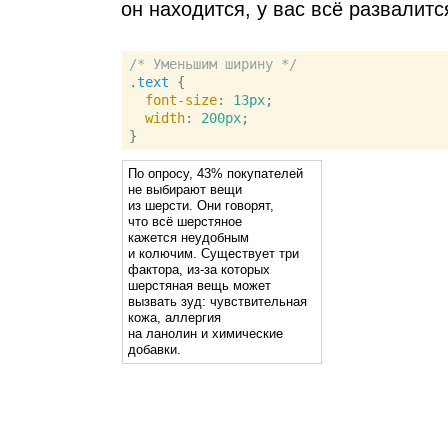
он находится, у вас всё развалитс
/* Уменьшим ширину */
.text
 {

font-size
: 
13px
;

width
: 
200px
;

По опросу, 43% покупателей
не выбирают вещи
из шерсти. Они говорят,
что всё шерстяное
кажется неудобным
и колючим. Существует три
фактора, из‑за которых
шерстяная вещь может
вызвать зуд: чувствительная
кожа, аллергия
на ланолин и химические
добавки.