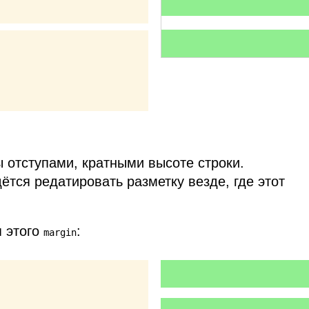
ы отступами, кратными высоте строки.
ётся редатировать разметку везде, где этот
я этого
:
margin