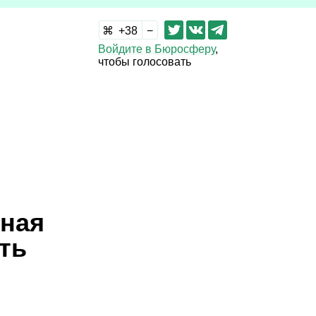
38
Войдите в Бюросферу
,
чтобы голосовать
ная
ть