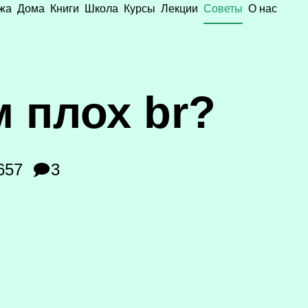
жа
Дома
Книги
Школа
Курсы
Лекции
Советы
О нас
м плох br?
657
🗩3