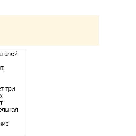
ателей
т,
т три
х
т
тельная
кие