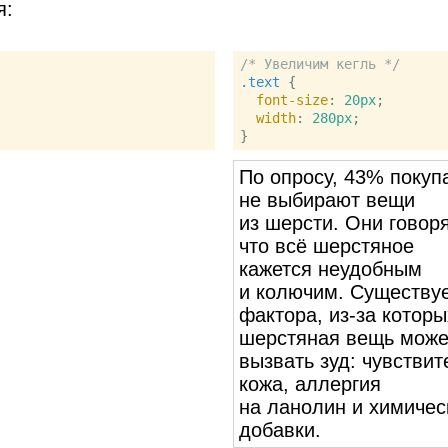
я:
/* Увеличим кегль */
.text
 {

font-size
: 
20px
;

width
: 
280px
;

По опросу, 43% покуп
не выбирают вещи
из шерсти. Они говоря
что всё шерстяное
кажется неудобным
и колючим. Существуе
фактора, из‑за которы
шерстяная вещь може
вызвать зуд: чувстви
кожа, аллергия
на ланолин и химичес
добавки.