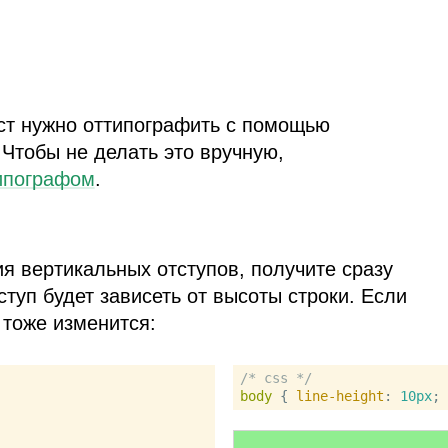
кст нужно оттипографить с помощью
 Чтобы не делать это вручную,
ипографом
.
я вертикальных отступов, получите сразу
туп будет зависеть от высоты строки. Если
 тоже изменится:
/* css */
body
 { 
line-height
: 
10px