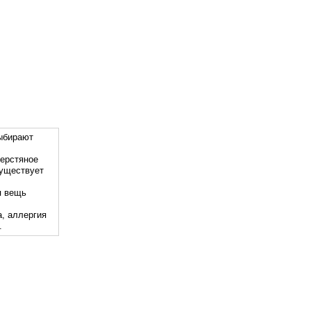
выбирают
шерстяное
Существует
я вещь
а, аллергия
.