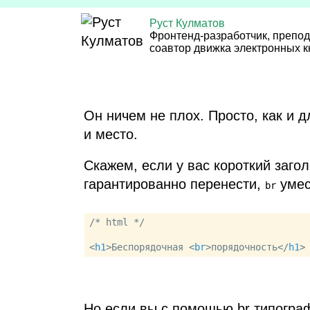
Руст Кулматов
Фронтенд‑разработчик, препод
соавтор движка электронных к
Он ничем не плох. Просто, как и д
и место.
Скажем, если у вас короткий загол
гарантированно перенести,
умес
br
/* html */

<
h1
>
Беспорядочная 
<
br
>
порядочность
</
h1
>
Но если вы с помощью br типограф