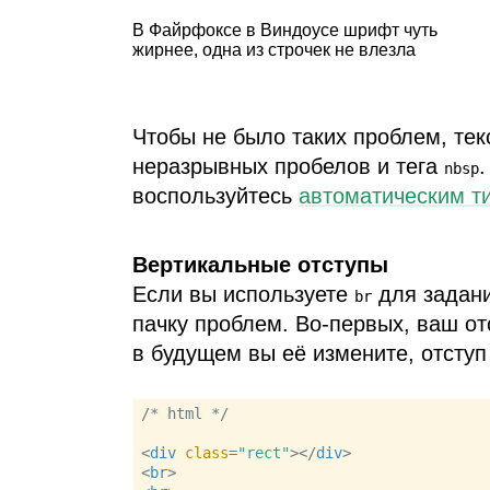
В Файрфоксе в Виндоусе шрифт чуть
жирнее, одна из строчек не влезла
Чтобы не было таких проблем, те
неразрывных пробелов и тега
.
nbsp
воспользуйтесь
автоматическим т
Вертикальные отступы
Если вы используете
для задани
br
пачку проблем. Во‑первых, ваш отс
в будущем вы её измените, отступ
/* html */

<
div
class
=
"rect"
>
</
div
>
<
br
>