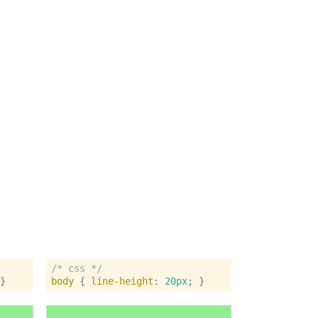
/* css */
body
 { 
line-height
: 
20px