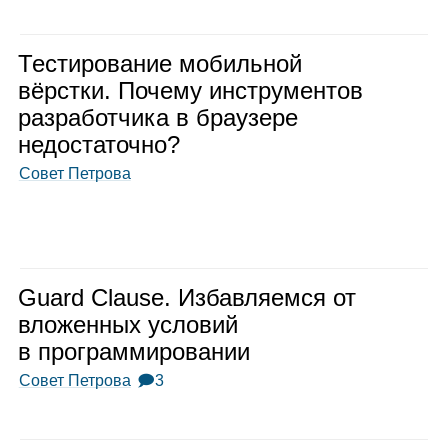
Тести­ро­ва­ние мобиль­ной
вёрстки. Почему инстру­мен­тов
раз­ра­бот­чика в бра­у­зере
недо­ста­точно?
Совет Петрова
Guard Clause. Избав­ля­емся от
вло­жен­ных усло­вий
в про­грам­ми­ро­ва­нии
Совет Петрова
🗩3