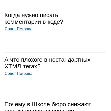
Когда нужно писать
ком­мен­та­рии в коде?
Совет Петрова
А что пло­хого в нестан­дарт­ных
ХТМЛ-тегах?
Совет Петрова
Почему в Школе бюро сни­жают
оценки за исполь­зо­ва­ние