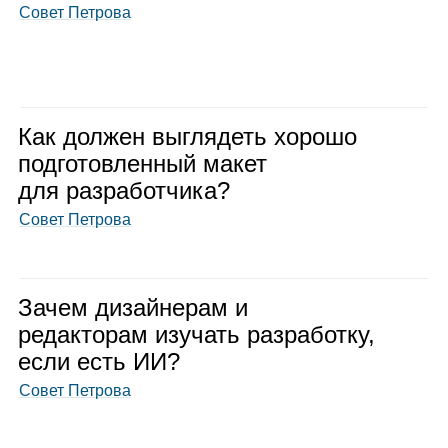
Совет Петрова
Как дол­жен выгля­деть хорошо
под­го­тов­лен­ный макет
для раз­ра­бот­чика?
Совет Петрова
Зачем дизай­не­рам и
редак­то­рам изу­чать раз­ра­ботку,
если есть ИИ?
Совет Петрова