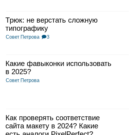
Трюк: не вер­стать слож­ную
типо­гра­фику
Совет Петрова
🗩3
Какие фавы­конки исполь­зо­вать
в 2025?
Совет Петрова
Как про­ве­рять соот­вет­ствие
сайта макету в 2024? Какие
есть ана­логи PixelPerfect?