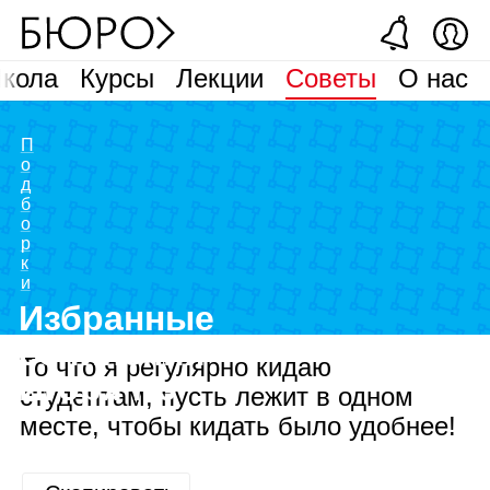
кола
Курсы
Лекции
Советы
О нас
П
о
д
б
о
р
к
и
Избранные
сочинения
То что я регулярно кидаю
Игоря Пэ
студентам, пусть лежит в одном
месте, чтобы кидать было удобнее!