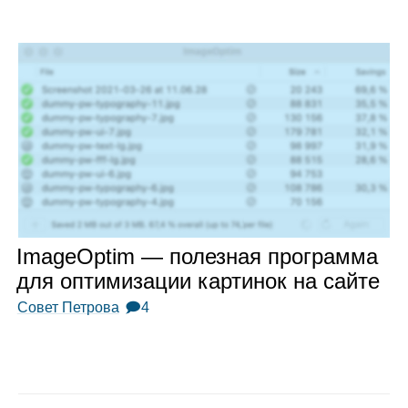
ImageOptim — полез­ная про­грамма
для опти­ми­за­ции кар­ти­нок на сайте
Совет Петрова
🗩4