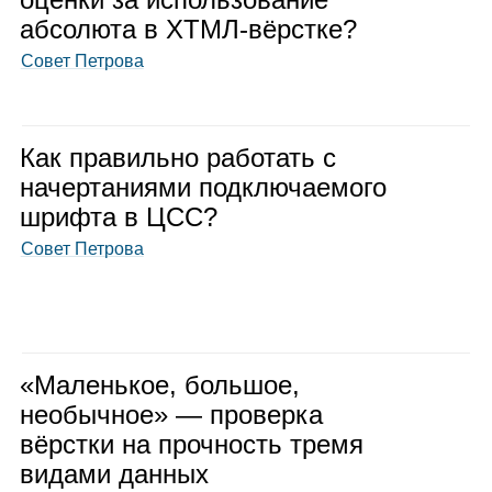
абсо­люта в ХТМЛ-вёрстке?
Совет Петрова
Как пра­вильно рабо­тать с
начер­та­ни­ями под­клю­ча­е­мого
шрифта в ЦСС?
Совет Петрова
«Малень­кое, боль­шое,
необыч­ное» — про­верка
вёрстки на проч­ность тремя
видами дан­ных