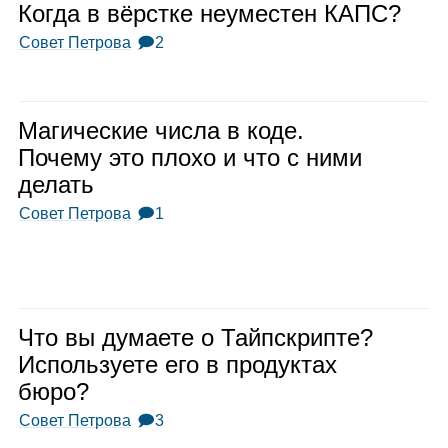
Когда в вёрстке неуме­стен КАПС?
Совет Петрова
🗩2
Маги­че­ские числа в коде.
Почему это плохо и что с ними
делать
Совет Петрова
🗩1
Что вы дума­ете о Тайп­скрипте?
Исполь­зу­ете его в про­дук­тах
бюро?
Совет Петрова
🗩3