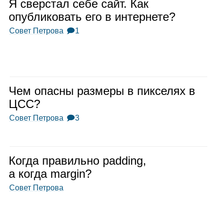
Я свер­стал себе сайт. Как
опуб­ли­ко­вать его в интер­нете?
Совет Петрова
🗩1
Чем опасны раз­меры в пик­се­лях в
ЦСС?
Совет Петрова
🗩3
Когда пра­вильно padding,
а когда margin?
Совет Петрова