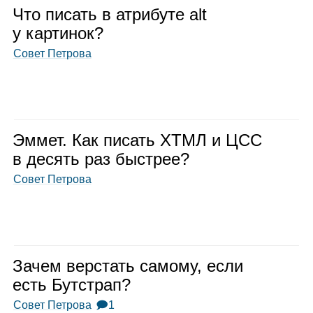
Что писать в атри­буте alt
у кар­ти­нок?
Совет Петрова
Эммет. Как писать ХТМЛ и ЦСС
в десять раз быст­рее?
Совет Петрова
Зачем вер­стать самому, если
есть Бут­страп?
Совет Петрова
🗩1