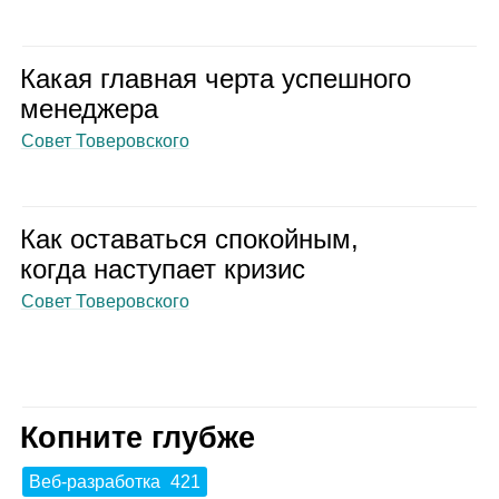
Какая глав­ная черта успеш­ного
мене­джера
Совет Товеровского
Как оста­ваться спо­кой­ным,
когда насту­пает кри­зис
Совет Товеровского
Копните глубже
Веб‑разработка
421