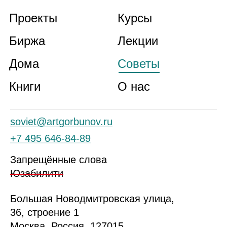
Проекты
Курсы
Биржа
Лекции
Дома
Советы
Книги
О нас
soviet@artgorbunov.ru
+7 495 646‑84‑89
Запрещённые слова
Юзабилити
Б
ольшая
Новодмитровская ул
ица
,
36, стр
оение
1
Москва, Россия, 127015