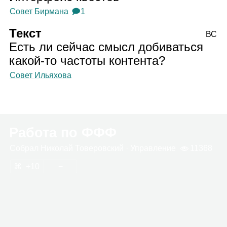
Совет Бирмана
🗩1
Текст
ВС
Есть ли сейчас смысл добиваться
какой‑то частоты контента?
Совет Ильяхова
Работа по ФФФ
Собрал
Нико­лай Тове­ров­ский
· Управ­ле­ние
11368
10