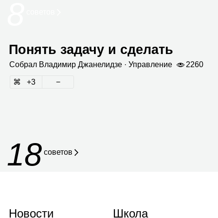
8
сове­тов
Понять задачу и сделать
Собрал
Вла­ди­мир Джа­не­лидзе
· Управ­ле­ние
2260
3
18
советов
Новости
Школа