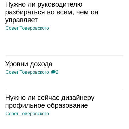
Нужно ли руко­во­ди­телю
раз­би­раться во всём, чем он
управ­ляет
Совет Товеровского
Уровни дохода
Совет Товеровского
🗩2
Нужно ли сей­час дизай­неру
про­филь­ное обра­зо­ва­ние
Совет Товеровского