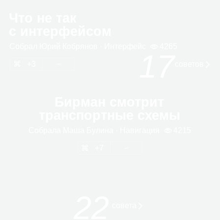
Что не так
с интерфейсом
Собрал
Юрий Коб­ря­нов
· Интер­фейс
4265
17
3
сове­тов
Бирман смотрит
транспортные схемы
Собрала
Маша Булина
· Нави­га­ция
4215
7
22
совета