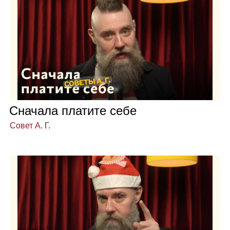
Сна­чала пла­тите себе
Совет А. Г.