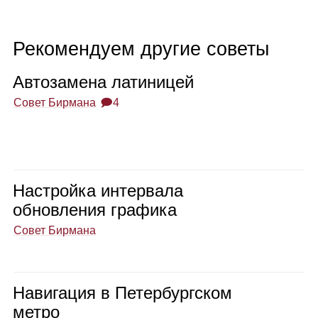
Рекомендуем другие советы
Авто­за­мена лати­ни­цей
Совет Бирмана
🗩4
Настройка интер­вала
обнов­ле­ния гра­фика
Совет Бирмана
Нави­га­ция в Петер­бург­ском
метро