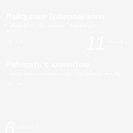
Лайфхаки Товеровского
Собрал
Вяче­слав Лаза­рев
· Управ­ле­ние
4737
11
12
сове­тов
Работать с клиентом
Собрал
Кон­стан­тин Моз­го­вой
· Управ­ле­ние
5182
9
6
советов