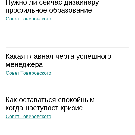
Нужно ли сей­час дизай­неру
про­филь­ное обра­зо­ва­ние
Совет Товеровского
Какая глав­ная черта успеш­ного
мене­джера
Совет Товеровского
Как оста­ваться спо­кой­ным,
когда насту­пает кри­зис
Совет Товеровского