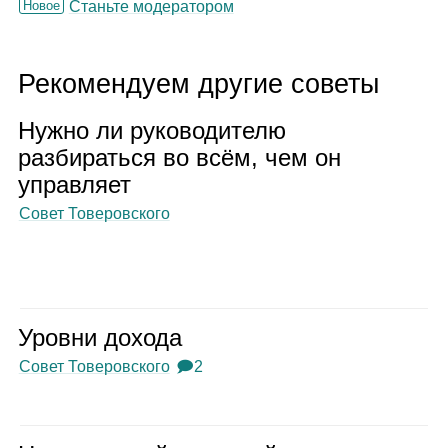
Новое
Станьте модератором
Рекомендуем другие советы
Нужно ли руко­во­ди­телю
раз­би­раться во всём, чем он
управ­ляет
Совет Товеровского
Уровни дохода
Совет Товеровского
🗩2