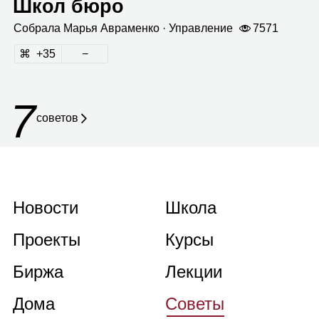
Школ бюро
Собрала
Марья Авра­менко
· Управ­ле­ние
7571
35
7
советов
Новости
Школа
Проекты
Курсы
Биржа
Лекции
Дома
Советы