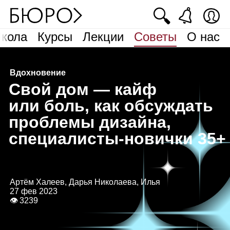
🔍
кола
Курсы
Лекции
Советы
О нас
Вдохновение
С
вой дом — кайф
или боль, как обсуждать
проблемы дизайна,
специалисты‑новички 35+
Артём Халеев, Дарья Николаева, Илья
27 фев 2023
👁 3239