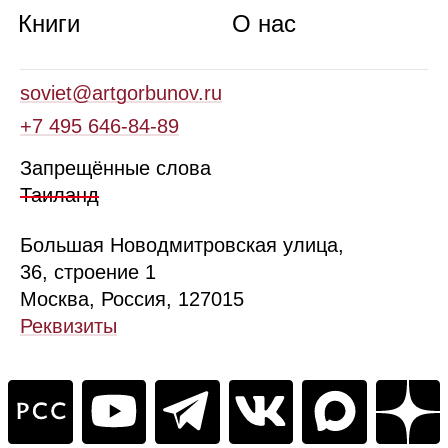
Книги
О нас
soviet@artgorbunov.ru
+7 495 646‑84‑89
Запрещённые слова
Таиланд
Б
ольшая
Новодмитровская ул
ица
,
36, стр
оение
1
Москва, Россия, 127015
Реквизиты