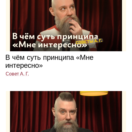
В чём суть прин­ципа «Мне
инте­ресно»
Совет А. Г.