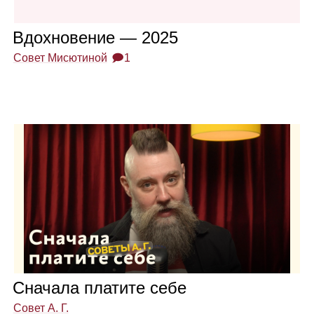
Вдох­но­ве­ние — 2025
Совет Мисютиной
🗩1
Сна­чала пла­тите себе
Совет А. Г.