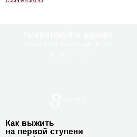
Совет Ильяхова
Покритикуйте шрифт
Собрал
Миша Нозик
· Шрифт
4180
7
1
8
сове­тов
Как выжить
на первой ступени