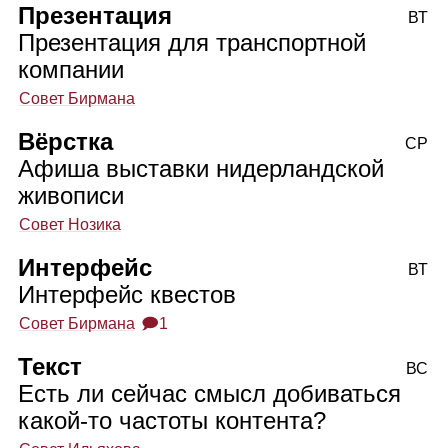
Презентация
ВТ
Презентация для транспортной
компании
Совет Бирмана
Вёрстка
СР
Афиша выставки нидерландской
живописи
Совет Нозика
Интерфейс
ВТ
Интерфейс квестов
Совет Бирмана
🗩1
Текст
ВС
Есть ли сейчас смысл добиваться
какой‑то частоты контента?