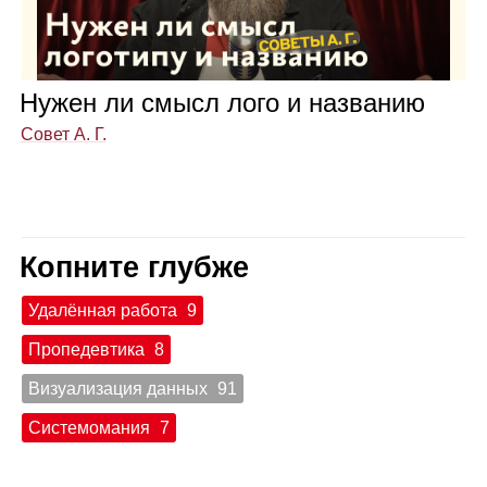
Нужен ли смысл лого и назва­нию
Совет А. Г.
Копните глубже
Удалённая работа
9
Пропедевтика
8
Визуализация данных
91
Системомания
7