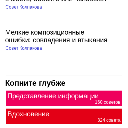
Совет Колпакова
Мел­кие ком­по­зи­ци­он­ные
ошибки: сов­па­де­ния и вты­ка­ния
Совет Колпакова
Копните глубже
Представление информации
160
советов
Вдохновение
324
совета