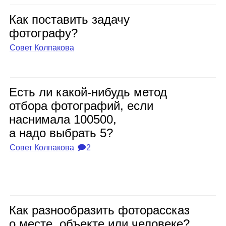
Как поста­вить задачу
фото­графу?
Совет Колпакова
Есть ли какой‑нибудь метод
отбора фото­гра­фий, если
насни­мала 100500,
а надо выбрать 5?
Совет Колпакова
🗩2
Как раз­но­об­ра­зить фото­рас­сказ
о месте, объ­екте или чело­веке?