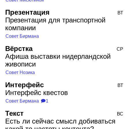
Презентация
ВТ
Презентация для транспортной
компании
Совет Бирмана
Вёрстка
СР
Афиша выставки нидерландской
живописи
Совет Нозика
Интерфейс
ВТ
Интерфейс квестов
Совет Бирмана
🗩1
Текст
ВС
Есть ли сейчас смысл добиваться
какой‑то частоты контента?