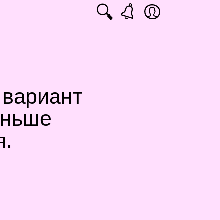
🔍
 вариант
аньше
я.