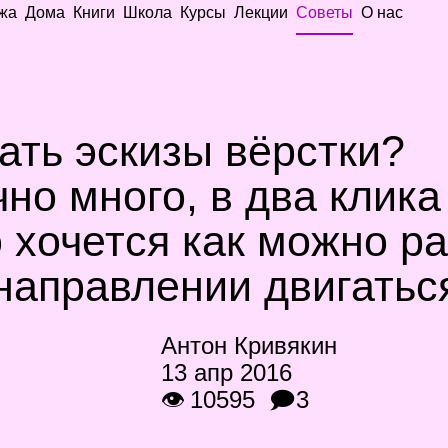
жа
Дома
Книги
Школа
Курсы
Лекции
Советы
О нас
ать эскизы вёрстки?
но много, в два клика
о хочется как можно р
 направлении двигатьс
Антон Кривякин
13 апр 2016
👁 10595
🗩3