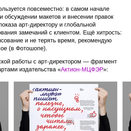
ользуется повсеместно: в самом начале
и обсуждении макетов и внесении правок
оказа арт‑директору и глобальной
ования замечаний с клиентом. Ещё хитрость:
исование и не терять время, рекомендую
ое (в Фотошопе).
ской работы с арт‑директором — фрагмент
артами издательства
«
Актион‑
МЦФЭР
»
: