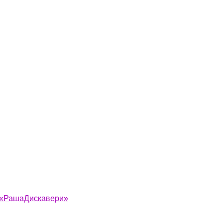
 «РашаДискавери»