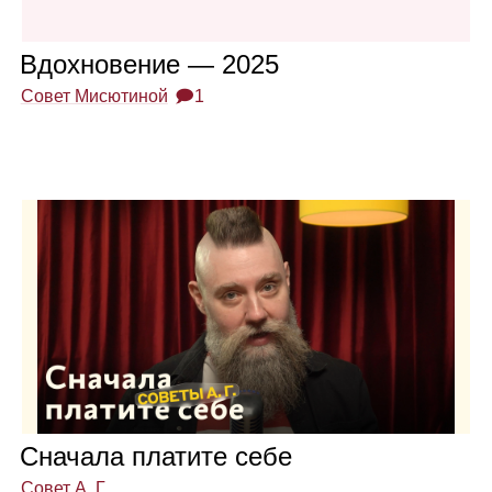
Вдох­но­ве­ние — 2025
Совет Мисютиной
🗩1
Сна­чала пла­тите себе
Совет А. Г.