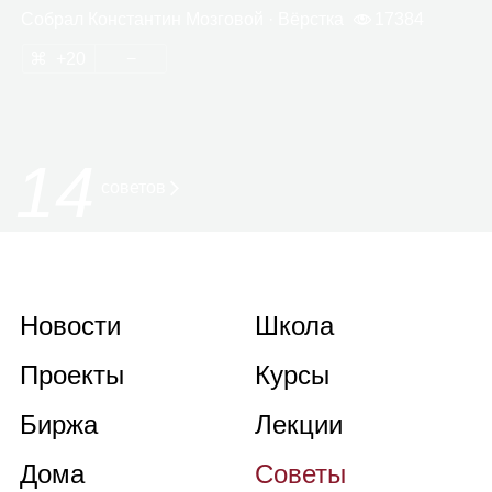
Собрал
Кон­стан­тин Моз­го­вой
· Вёрстка
17384
20
14
советов
Новости
Школа
Проекты
Курсы
Биржа
Лекции
Дома
Советы