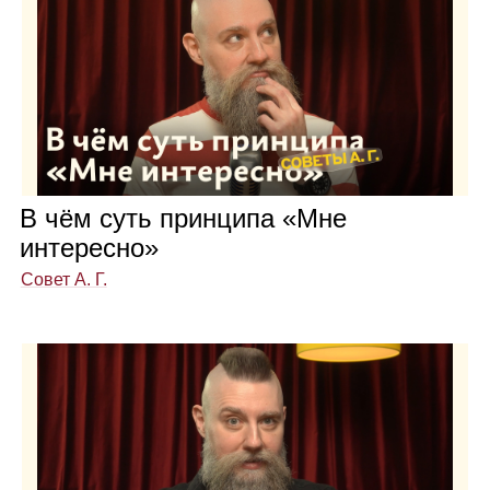
В чём суть прин­ципа «Мне
инте­ресно»
Совет А. Г.