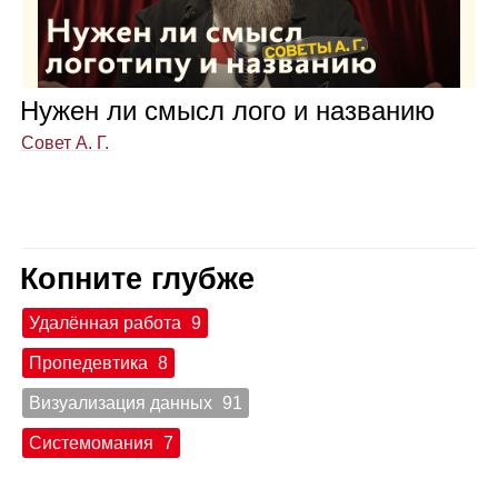
Нужен ли смысл лого и назва­нию
Совет А. Г.
Копните глубже
Удалённая работа
9
Пропедевтика
8
Визуализация данных
91
Системомания
7