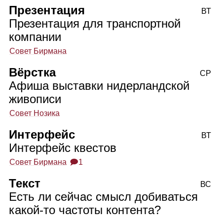
Презентация
ВТ
Презентация для транспортной
компании
Совет Бирмана
Вёрстка
СР
Афиша выставки нидерландской
живописи
Совет Нозика
Интерфейс
ВТ
Интерфейс квестов
Совет Бирмана
🗩1
Текст
ВС
Есть ли сейчас смысл добиваться
какой‑то частоты контента?