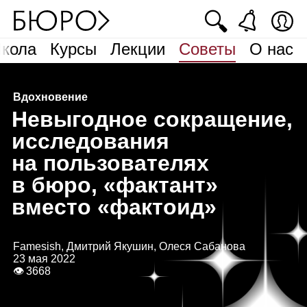
🔍
кола
Курсы
Лекции
Советы
О нас
Вдохновение
Н
евыгодное сокращение,
исследования
на пользователях
в бюро, «фактант»
вместо «фактоид»
Famesish, Дмитрий Якушин, Олеся Сабанова
23 мая 2022
👁 3668