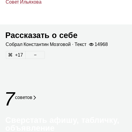
Совет Ильяхова
Рассказать о себе
Собрал
Кон­стан­тин Моз­го­вой
· Текст
14968
17
7
сове­тов
Сверстать афишу, табличку,
объявление