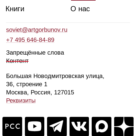
Книги
О нас
soviet@artgorbunov.ru
+7 495 646‑84‑89
Запрещённые слова
Контент
Б
ольшая
Новодмитровская ул
ица
,
36, стр
оение
1
Москва, Россия, 127015
Реквизиты