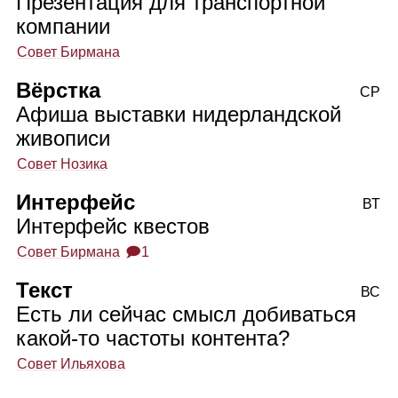
Презентация для транспортной
компании
Совет Бирмана
Вёрстка
СР
Афиша выставки нидерландской
живописи
Совет Нозика
Интерфейс
ВТ
Интерфейс квестов
Совет Бирмана
🗩1
Текст
ВС
Есть ли сейчас смысл добиваться
какой‑то частоты контента?
Совет Ильяхова