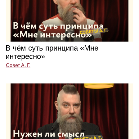
В чём суть прин­ципа «Мне
инте­ресно»
Совет А. Г.