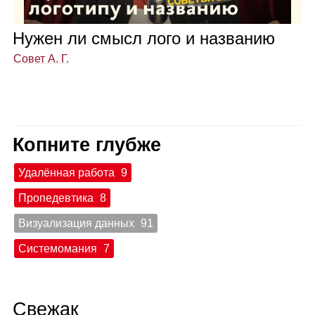
Нужен ли смысл лого и назва­нию
Совет А. Г.
Копните глубже
Удалённая работа
9
Пропедевтика
8
Визуализация данных
91
Системомания
7
Свежак