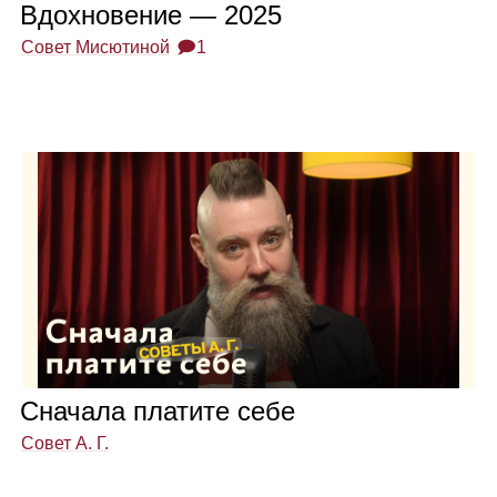
Вдох­но­ве­ние — 2025
Совет Мисютиной
🗩1
Сна­чала пла­тите себе
Совет А. Г.