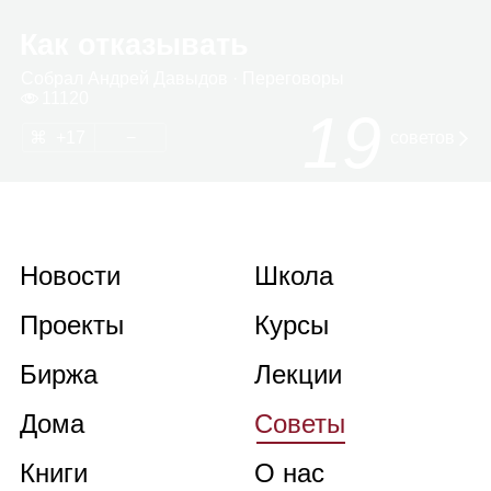
Как отказывать
Собрал
Андрей Давы­дов
· Пере­го­воры
11120
19
17
советов
Новости
Школа
Проекты
Курсы
Биржа
Лекции
Дома
Советы
Книги
О нас