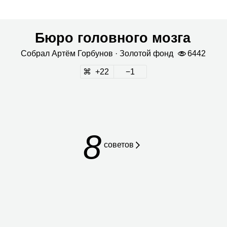
Бюро головного мозга
Собрал
Артём Гор­бу­нов
· Золо­той фонд
6442
22
1
8
сове­тов