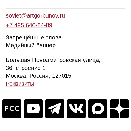
soviet@artgorbunov.ru
+7 495 646‑84‑89
Запрещённые слова
Медийный баннер
Б
ольшая
Новодмитровская ул
ица
,
36, стр
оение
1
Москва, Россия, 127015
Реквизиты