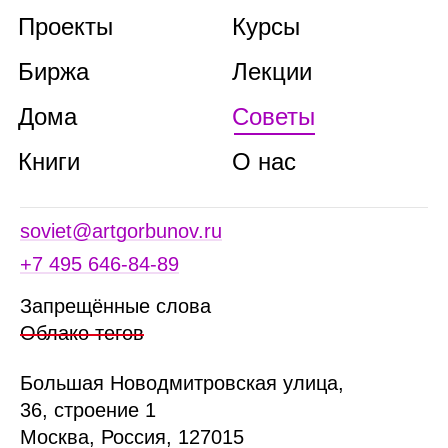
Проекты
Курсы
Биржа
Лекции
Дома
Советы
Книги
О нас
soviet@artgorbunov.ru
+7 495 646‑84‑89
Запрещённые слова
Облако тегов
Б
ольшая
Новодмитровская ул
ица
,
36, стр
оение
1
Москва, Россия, 127015