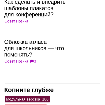
Как сде­лать и внед­рить
шаб­лоны пла­ка­тов
для кон­фе­рен­ций?
Совет Нозика
Обложка атласа
для школь­ни­ков — что
поме­нять?
Совет Нозика
🗩3
Копните глубже
Модульная вёрстка
100