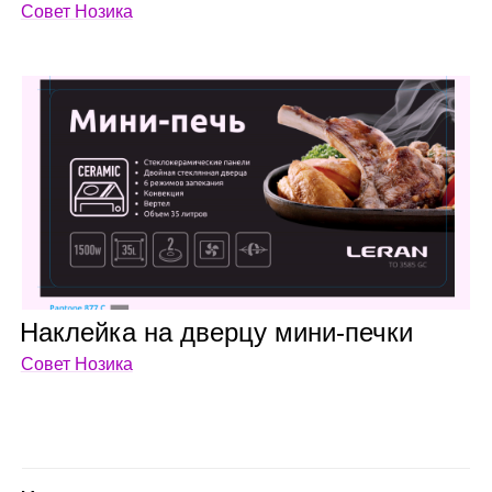
Совет Нозика
Наклейка на дверцу мини‑печки
Совет Нозика