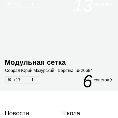
13
19
1
сове­тов
Модульная сетка
Собрал
Юрий Мазур­ский
· Вёрстка
20684
6
17
1
советов
Новости
Школа