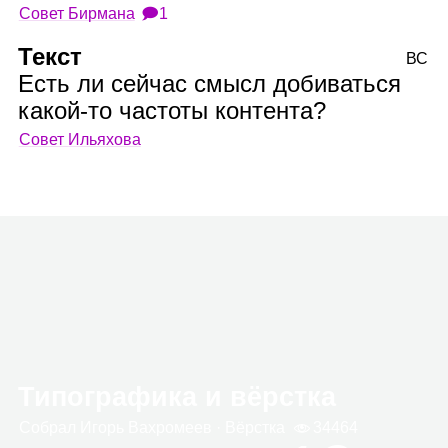
Совет Бирмана
🗩1
Текст
ВС
Есть ли сейчас смысл добиваться
какой‑то частоты контента?
Совет Ильяхова
Типографика и вёрстка
Собрал
Игорь Вах­ро­меев
· Вёрстка
34464