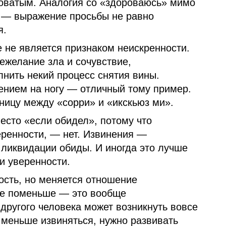
иноватым. Аналогия со «здороваюсь» мимо
с — выражение просьбы не равно
я.
е не является признаком неискренности.
ежелание зла и сочувствие,
лнить некий процесс снятия вины.
ением на ногу — отличный тому пример.
ницу между «сорри» и «икскьюз ми».
есто «если обидел», потому что
еренности, — нет. Извинения —
 ликвидации обиды. И иногда это лучше
и уверенности.
ость, но меняется отношение
те поменьше — это вообще
 другого человека может возникнуть вовсе
 меньше извиняться, нужно развивать