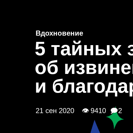
Новости
Проекты
Бир
Вдохновение
5
тайных 
об извин
и благода
21 сен 2020
👁 9410
🗩2