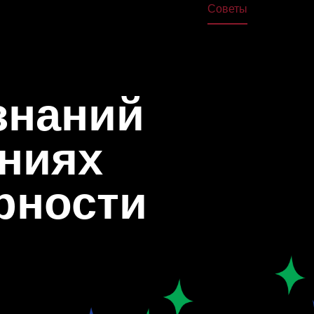
жа
Дома
Книги
Школа
Курсы
Лекции
Советы
О нас
знаний
ениях
рности