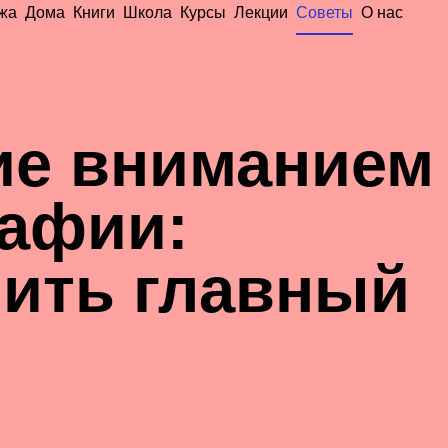
жа
Дома
Книги
Школа
Курсы
Лекции
Советы
О нас
ие вниманием
рафии:
лить главный