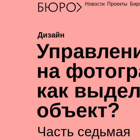
Новости
Проекты
Бир
Дизайн
У
правлен
на фотог
как выде
объект?
Часть седьмая