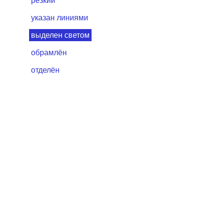
резкий
указан линиями
выделен светом
обрамлён
отделён