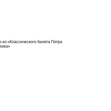
р из «Классического балета Петра
кова»