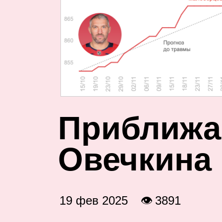
П
риближа
Овечкина
19 фев 2025
👁 3891