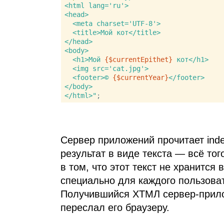
<html lang='ru'>

<head>

  <meta charset='UTF-8'>

  <title>Мой кот</title>

</head>

<body>

  <h1>Мой 
{$currentEpithet}
 кот</h1>

  <img src='cat.jpg'>

  <footer>© 
{$currentYear}
</footer>

</body>

</html>"
Сервер приложений прочитает inde
результат в виде текста — всё тог
в том, что этот текст не хранится
специально для каждого пользова
Получившийся
ХТМЛ
сервер‑прило
переслал его браузеру.