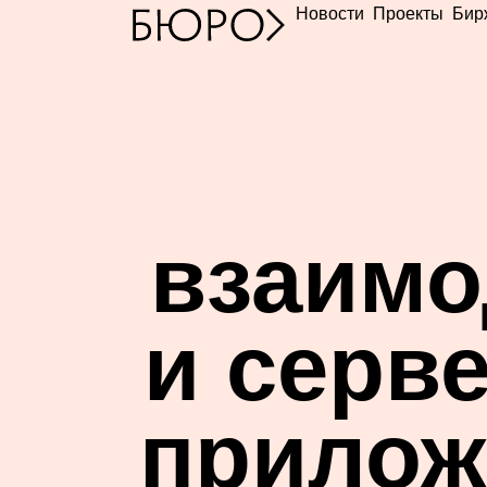
Новости
Проекты
Бир
взаимо
и серве
прилож