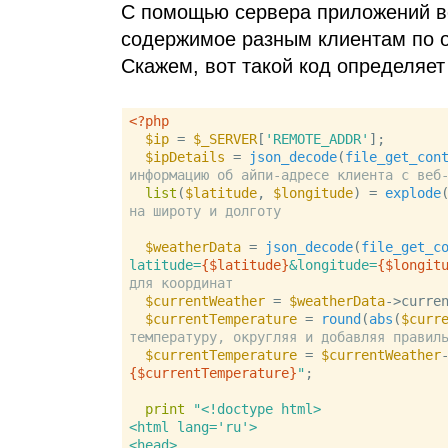
С помощью сервера приложений ве
содержимое разным клиентам по о
Скажем, вот такой код определяет 
<?php
$ip
 = 
$_SERVER
[
'REMOTE_ADDR'
];

$ipDetails
 = 
json_decode
(
file_get_con
информацию об айпи-адресе клиента с веб
list
(
$latitude
, 
$longitude
) = 
explode
на широту и долготу
$weatherData
 = 
json_decode
(
file_get_c
latitude=
{$latitude}
&longitude=
{$longit
для координат
$currentWeather
 = 
$weatherData
->curre
$currentTemperature
 = 
round
(
abs
(
$curr
температуру, округляя и добавляя правил
$currentTemperature
 = 
$currentWeather
{$currentTemperature}
"
;

print
"<!doctype html>

<html lang='ru'>

<head>
