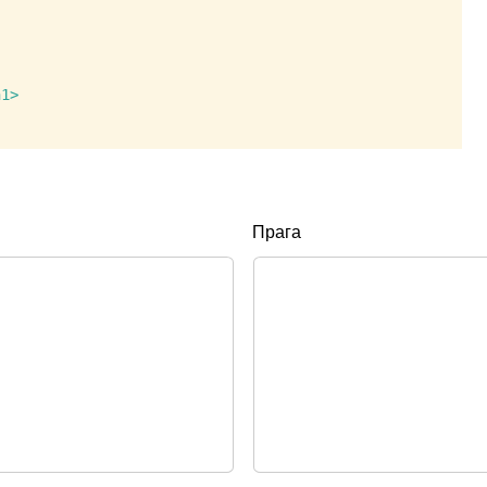
1>

Прага