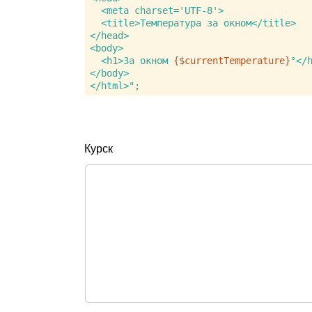
  <meta charset='UTF-8'>

  <title>Температура за окном</title>

</head>

<body>

  <h1>За окном 
{$currentTemperature}
°</h
</body>

</html>"
Курск