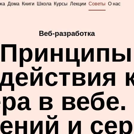
жа
Дома
Книги
Школа
Курсы
Лекции
Советы
О нас
Веб-разработка
П
ринципы
действия 
ра в вебе.
ений и сер