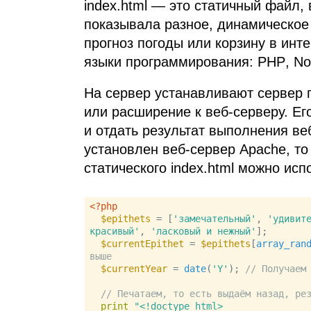
index.html — это статичный файл,
показывала разное, динамическое
прогноз погоды или корзину в ин
языки программирования:
PHP
, No
На сервер устанавливают сервер
или расширение к веб‑серверу. Ег
и отдать результат выполнения ве
установлен веб‑сервер Apache, то
статического index.html можно исп
<?php
$epithets
 = [
'замечательный'
, 
'удивит
красивый'
, 
'ласковый и нежный'
];

$currentEpithet
 = 
$epithets
[
array_ran
выше
$currentYear
 = 
date
(
'Y'
); 
// Получаем
// Печатаем, то есть выдаём назад, ре
print
"<!doctype html>
