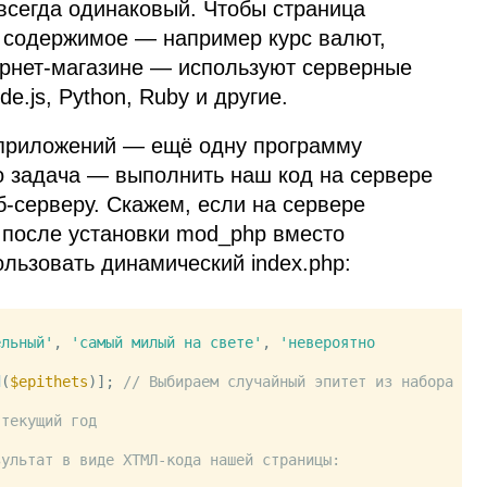
 всегда одинаковый. Чтобы страница
 содержимое — например курс валют,
тернет‑магазине — используют серверные
de.js, Python, Ruby и другие.
 приложений — ещё одну программу
о задача — выполнить наш код на сервере
б‑серверу. Скажем, если на сервере
 после установки mod_php вместо
ользовать динамический index.php:
ельный'
, 
'самый милый на свете'
, 
'невероятно 
d
(
$epithets
)]; 
// Выбираем случайный эпитет из набора 
 текущий год
зультат в виде ХТМЛ-кода нашей страницы: