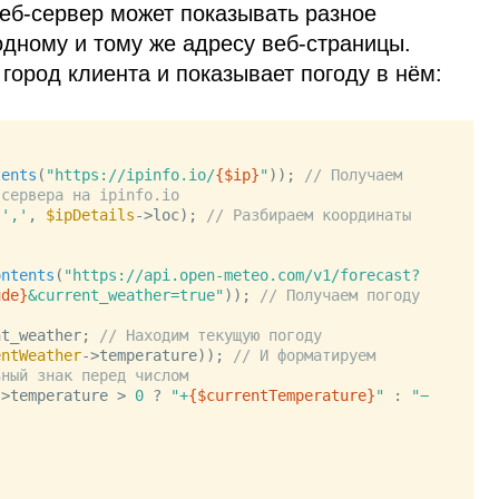
б‑сервер может показывать разное
дному и тому же адресу веб‑страницы.
город клиента и показывает погоду в нём:
tents
(
"https://ipinfo.io/
{$ip}
"
)); 
// Получаем 
-сервера на ipinfo.io
(
','
, 
$ipDetails
->loc); 
// Разбираем координаты 
ontents
(
"https://api.open-meteo.com/v1/forecast?
ude}
&current_weather=true"
)); 
// Получаем погоду 
nt_weather; 
// Находим текущую погоду
entWeather
->temperature)); 
// И форматируем 
ьный знак перед числом
->temperature > 
0
 ? 
"+
{$currentTemperature}
"
 : 
"−