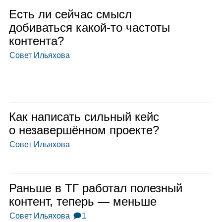
Есть ли сей­час смысл
доби­ваться какой‑то частоты
кон­тента?
Совет Ильяхова
Как напи­сать силь­ный кейс
о неза­вер­шён­ном про­екте?
Совет Ильяхова
Раньше в ТГ рабо­тал полез­ный
кон­тент, теперь — меньше
Совет Ильяхова
🗩1