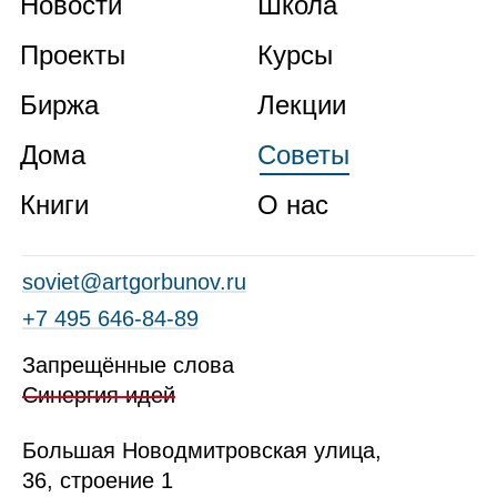
Новости
Школа
Проекты
Курсы
Биржа
Лекции
Дома
Советы
Книги
О нас
soviet@artgorbunov.ru
+7 495 646‑84‑89
Запрещённые слова
Синергия идей
Б
ольшая
Новодмитровская ул
ица
,
36, стр
оение
1