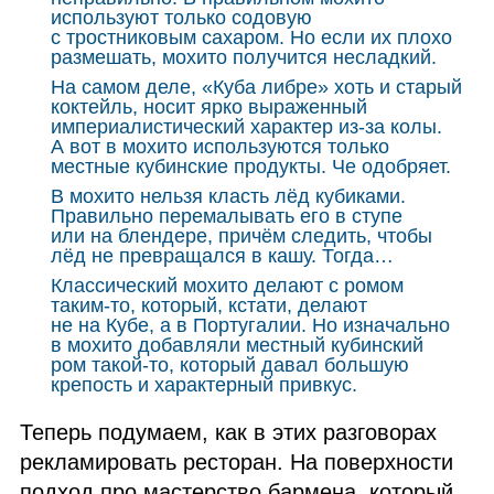
используют только содовую
с тростниковым сахаром. Но если их плохо
размешать, мохито получится несладкий.
На самом деле, «Куба либре» хоть и старый
коктейль, носит ярко выраженный
империалистический характер из‑за колы.
А вот в мохито используются только
местные кубинские продукты. Че одобряет.
В мохито нельзя класть лёд кубиками.
Правильно перемалывать его в ступе
или на блендере, причём следить, чтобы
лёд не превращался в кашу. Тогда…
Классический мохито делают с ромом
таким‑то, который, кстати, делают
не на Кубе, а в Португалии. Но изначально
в мохито добавляли местный кубинский
ром такой‑то, который давал большую
крепость и характерный привкус.
Теперь подумаем, как в этих разговорах
рекламировать ресторан. На поверхности
подход про мастерство бармена, который