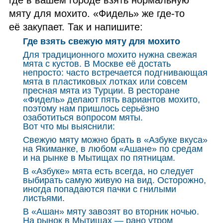
где в вашем городе взять нормальную
мяту для мохито. «Фидель» же где‑то
её закупает. Так и напишите:
Где взять свежую мяту для мохито
Для традиционного мохито нужна свежая
мята с кустов. В Москве её достать
непросто: часто встречается подгнивающая
мята в пластиковых лотках или совсем
пресная мята из Турции. В ресторане
«Фидель» делают пять вариантов мохито,
поэтому нам пришлось серьёзно
озаботиться вопросом мяты.
Вот что мы выяснили:
Свежую мяту можно брать в «Азбуке вкуса»
на Якиманке, в любом «Ашане» по средам
и на рынке в Мытищах по пятницам.
В «Азбуке» мята есть всегда, но следует
выбирать самую живую на вид. Осторожно,
иногда попадаются пачки с гнилыми
листьями.
В «Ашан» мяту завозят во вторник ночью.
На рынок в Мытищах — рано утром