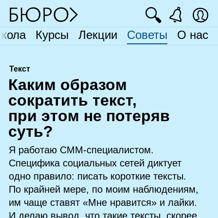
🔍
кола
Курсы
Лекции
Советы
О нас
Текст
К
аким образом
сократить текст,
при этом не потеряв
суть?
Я работаю
СММ
‑специалистом.
Специфика социальных сетей диктует
одно правило: писать короткие тексты.
По крайней мере, по моим наблюдениям,
им чаще ставят «Мне нравится» и лайки.
И делаю вывод, что такие тексты, скорее,