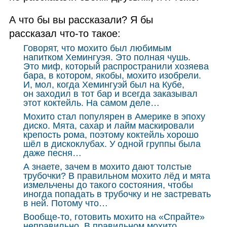
А что бы вы рассказали? Я бы
рассказал что‑то такое:
Говорят, что мохито был любимым
напитком Хемингуэя. Это полная чушь.
Это миф, который распространили хозяева
бара, в котором, якобы, мохито изобрели.
И, мол, когда Хемингуэй был на Кубе,
он заходил в тот бар и всегда заказывал
этот коктейль. На самом деле…
Мохито стал популярен в Америке в эпоху
диско. Мята, сахар и лайм маскировали
крепость рома, поэтому коктейль хорошо
шёл в дискоклубах. У одной группы была
даже песня…
А знаете, зачем в мохито дают толстые
трубочки? В правильном мохито лёд и мята
измельчены до такого состояния, чтобы
иногда попадать в трубочку и не застревать
в ней. Потому что…
Вообще‑то, готовить мохито на «Спрайте»
неправильно. В правильном мохито