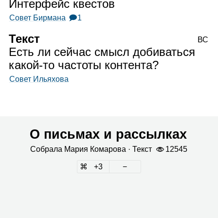
Интерфейс квестов
Совет Бирмана
🗩1
Текст
ВС
Есть ли сейчас смысл добиваться
какой‑то частоты контента?
Совет Ильяхова
О письмах и рассылках
Собрала
Мария Кома­рова
· Текст
12545
3