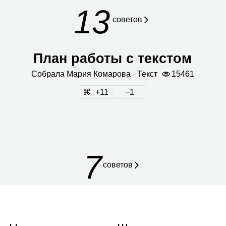
13
сове­тов
План работы с текстом
Собрала
Мария Кома­рова
· Текст
15461
11
1
7
советов