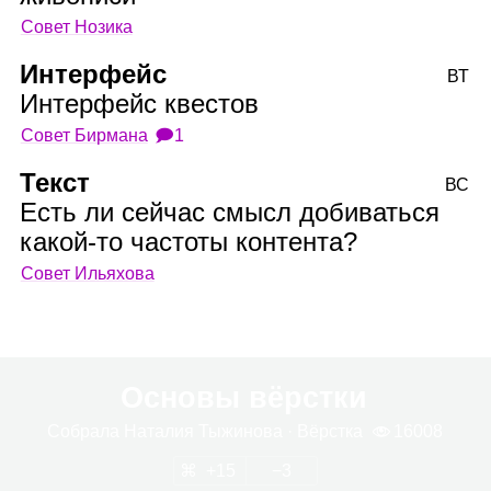
Совет Нозика
Интерфейс
ВТ
Интерфейс квестов
Совет Бирмана
🗩1
Текст
ВС
Есть ли сейчас смысл добиваться
какой‑то частоты контента?
Совет Ильяхова
Основы вёрстки
Собрала
Ната­лия Тыжи­нова
· Вёрстка
16008
15
3