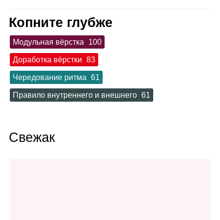
Копните глубже
Модульная вёрстка
100
Доработка вёрстки
83
Чередование ритма
61
Правило внутреннего и внешнего
61
Свежак