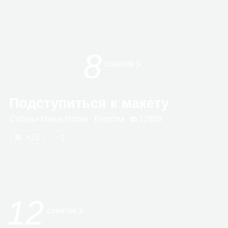
8
сове­тов
Подступиться к макету
Собрал
Миша Нозик
· Вёрстка
12886
22
1
12
советов