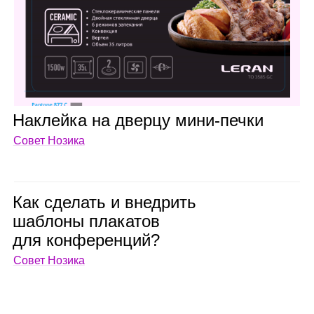
Наклейка на дверцу мини‑печки
Совет Нозика
Как сде­лать и внед­рить
шаб­лоны пла­ка­тов
для кон­фе­рен­ций?
Совет Нозика