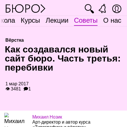
🔍
кола
Курсы
Лекции
Советы
О нас
Вёрстка
К
ак создавался новый
сайт бюро. Часть третья:
перебивки
1 мар 2017
👁 3481
🗩1
Михаил Нозик
Арт‑директор и автор курса