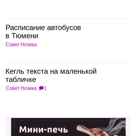
Рас­пи­са­ние авто­бу­сов
в Тюмени
Совет Нозика
Кегль тек­ста на малень­кой
таб­личке
Совет Нозика
🗩1