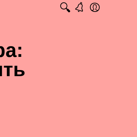
🔍
ра:
ить