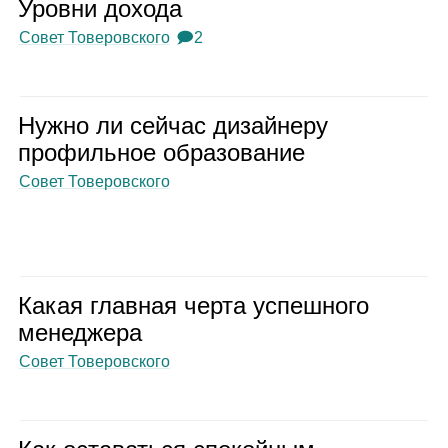
Уровни дохода
Совет Товеровского
🗩2
Нужно ли сей­час дизай­неру
про­филь­ное обра­зо­ва­ние
Совет Товеровского
Какая глав­ная черта успеш­ного
мене­джера
Совет Товеровского