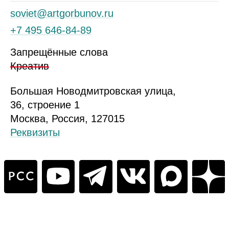
soviet@artgorbunov.ru
+7 495 646‑84‑89
Запрещённые слова
Креатив
Б
ольшая
Новодмитровская ул
ица
,
36, стр
оение
1
Москва, Россия, 127015
Реквизиты