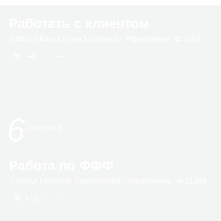
Работать с клиентом
Собрал
Кон­стан­тин Моз­го­вой
· Управ­ле­ние
5182
9
6
сове­тов
Работа по ФФФ
Собрал
Нико­лай Тове­ров­ский
· Управ­ле­ние
11368
10