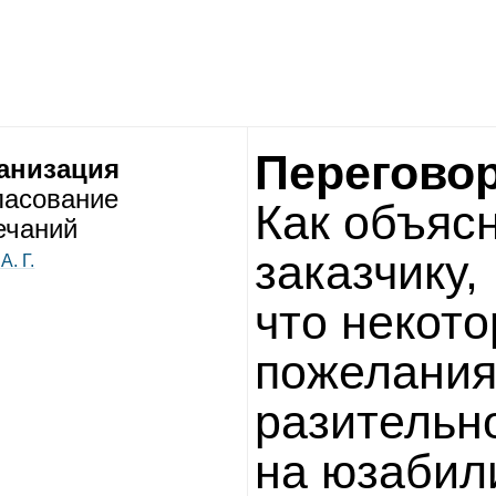
Перегово
анизация
а­со­ва­ние
Как объ­яс­
­ча­ний
заказ­чику,
А. Г.
что неко­то
поже­ла­ни
рази­тельн
на юза­би­