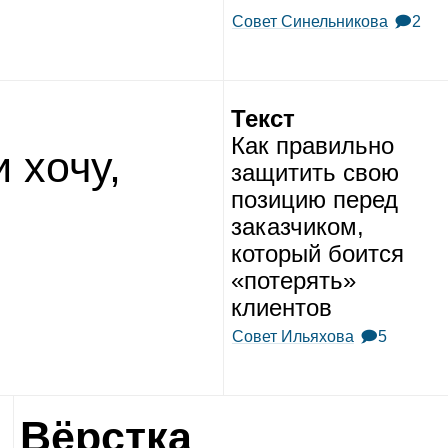
Совет Синельникова
🗩2
Текст
Как пра­вильно
 хочу,
защи­тить свою
пози­цию перед
заказ­чи­ком,
кото­рый боится
«поте­рять»
кли­ен­тов
Совет Ильяхова
🗩5
Вёрстка