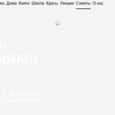
жа
Дома
Книги
Школа
Курсы
Лекции
Советы
О нас
ь
ниями
те их причину,
о время проекта