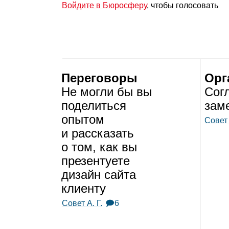
Войдите в Бюросферу
, чтобы голосовать
Переговоры
Орг
Не могли бы вы
Согл
поде­литься
заме
опы­том
Совет 
и рас­ска­зать
о том, как вы
пре­зен­ту­ете
дизайн сайта
кли­енту
Совет А. Г.
🗩6