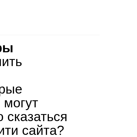
ры
нить
­рые
я могут
о ска­заться
лити сайта?