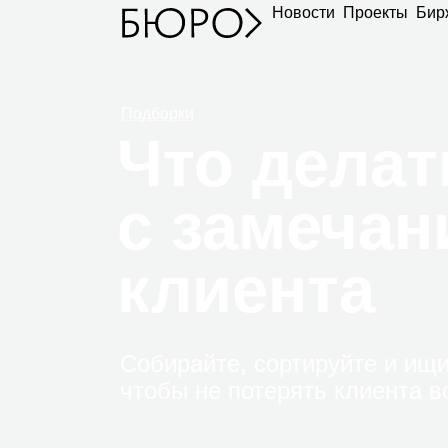
Новости
Проекты
Бир
Подборки
Что делат
с замеча
клиента
Собирайте, сортируйте и ищи
чтобы не потерять клиента в