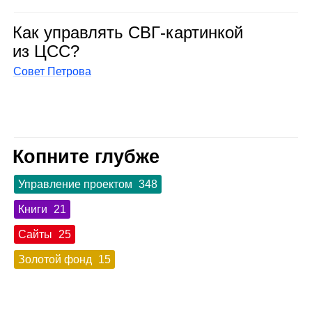
Как управ­лять СВГ‑кар­тин­кой
из ЦСС?
Совет Петрова
Копните глубже
Управление проектом
348
Книги
21
Сайты
25
Золотой фонд
15