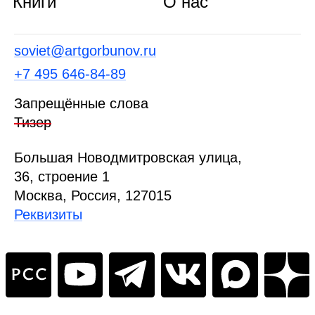
Книги
О нас
soviet@artgorbunov.ru
+7 495 646‑84‑89
Запрещённые слова
Тизер
Б
ольшая
Новодмитровская ул
ица
,
36, стр
оение
1
Москва, Россия, 127015
Реквизиты