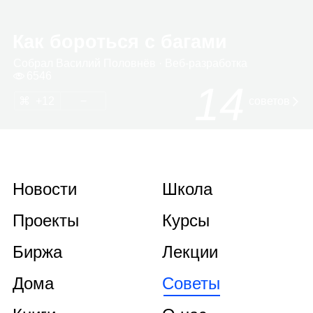
Как бороться с багами
Собрал
Васи­лий Полов­нёв
· Веб‑раз­ра­ботка
6546
14
12
советов
Новости
Школа
Проекты
Курсы
Биржа
Лекции
Дома
Советы