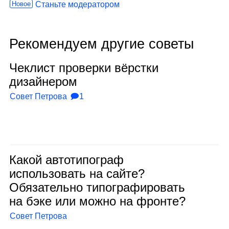
Новое
Станьте модератором
Рекомендуем другие советы
Чек­лист про­верки вёрстки
дизай­не­ром
Совет Петрова
🗩1
Какой авто­ти­по­граф
исполь­зо­вать на сайте?
Обя­за­тельно типо­гра­фи­ро­вать
на бэке или можно на фронте?
Совет Петрова