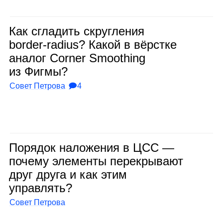
Как сгла­дить скруг­ле­ния
border‑radius? Какой в вёрстке
ана­лог Corner Smoothing
из Фигмы?
Совет Петрова
🗩4
Поря­док нало­же­ния в ЦСС —
почему эле­менты пере­кры­вают
друг друга и как этим
управ­лять?
Совет Петрова