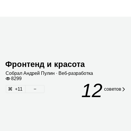
Фронтенд и красота
Собрал
Андрей Пулин
· Веб‑раз­ра­ботка
8299
12
11
сове­тов