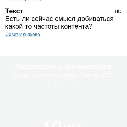
Текст
ВС
Есть ли сейчас смысл добиваться
какой‑то частоты контента?
Совет Ильяхова
Перевести с английского
Собрал
Кон­стан­тин Моз­го­вой
· Текст
12773
9
сове­тов