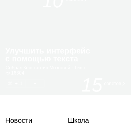
10
Улучшить интерфейс
с помощью текста
Собрал
Кон­стан­тин Моз­го­вой
· Текст
16304
15
11
советов
Новости
Школа