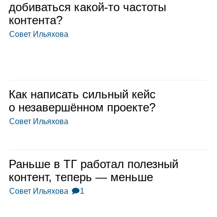
доби­ваться какой‑то частоты
кон­тента?
Совет Ильяхова
Как напи­сать силь­ный кейс
о неза­вер­шён­ном про­екте?
Совет Ильяхова
Раньше в ТГ рабо­тал полез­ный
кон­тент, теперь — меньше
Совет Ильяхова
🗩1