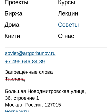
Проекты
Курсы
Биржа
Лекции
Дома
Советы
Книги
О нас
soviet@artgorbunov.ru
+7 495 646‑84‑89
Запрещённые слова
Таиланд
Б
ольшая
Новодмитровская ул
ица
,
36, стр
оение
1
Москва, Россия, 127015
Реквизиты