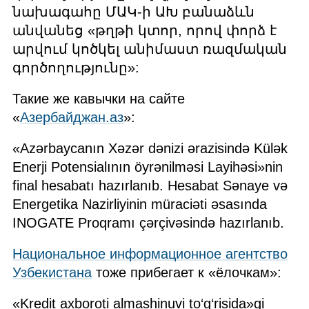
նախագահը ՄԱԿ‑ի ԱԽ բանաձևն
անվանեց «թղթի կտոր, որով փորձ է
արվում կոծկել անիմաստ ռազմական
գործողությունը»:
Такие же кавычки на сайте
«
Азербайджан.аз
»:
«Azərbaycanın Xəzər dənizi ərazisində Külək
Enerji Potensialının öyrənilməsi Layihəsi»nin
final hesabatı hazırlanıb. Hesabat Sənaye və
Energetika Nazirliyinin müraciəti əsasında
INOGATE Proqramı çərçivəsində hazırlanıb.
Национальное информационное агентство
Узбекистана
тоже прибегает к «ёлочкам»:
«Kredit axboroti almashinuvi to‘g‘risida»gi