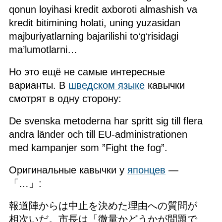
qonun loyihasi kredit axboroti almashish va
kredit bitimining holati, uning yuzasidan
majburiyatlarning bajarilishi to‘g‘risidagi
ma’lumotlarni…
Но это ещё не самые интересные
варианты. В
шведском языке
кавычки
смотрят в одну сторону:
De svenska metoderna har spritt sig till flera
andra länder och till EU‑administrationen
med kampanjer som ”Fight the fog”.
Оригинальные кавычки у
японцев
—
「…」:
報道陣からは中止を決めた理由への質問が
相次いだ。市長は「微量かどうかが問題で