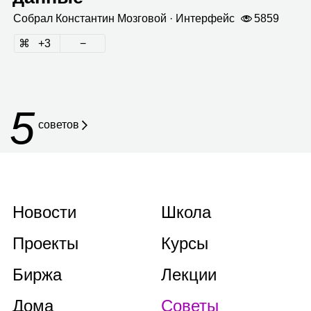
Собрал
Кон­стан­тин Моз­го­вой
· Интер­фейс
5859
3
5
советов
Новости
Школа
Проекты
Курсы
Биржа
Лекции
Дома
Советы