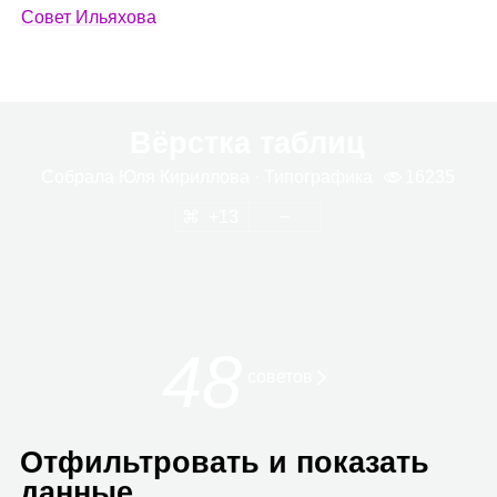
Совет Ильяхова
Вёрстка таблиц
Собрала
Юля Кирил­лова
· Типо­гра­фика
16235
13
48
сове­тов
Отфильтровать и показать
данные