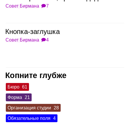
Совет Бирмана
🗩7
Кнопка‑заглушка
Совет Бирмана
🗩4
Копните глубже
Бюро
61
Форма
21
Организация студии
28
Обязательные поля
4