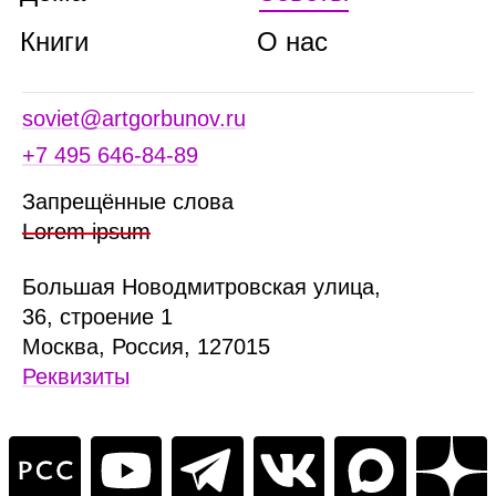
Книги
О нас
soviet@artgorbunov.ru
+7 495 646‑84‑89
Запрещённые слова
Lorem ipsum
Б
ольшая
Новодмитровская ул
ица
,
36, стр
оение
1
Москва, Россия, 127015
Реквизиты