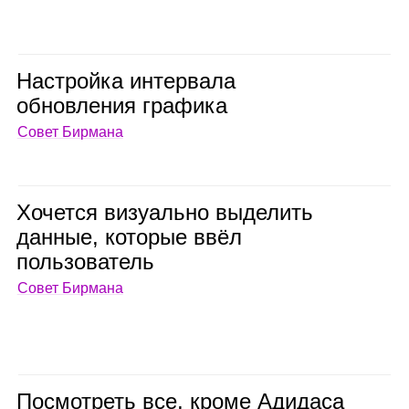
Настройка интер­вала
обнов­ле­ния гра­фика
Совет Бирмана
Хочется визу­ально выде­лить
дан­ные, кото­рые ввёл
поль­зо­ва­тель
Совет Бирмана
Посмот­реть все, кроме Адидаса