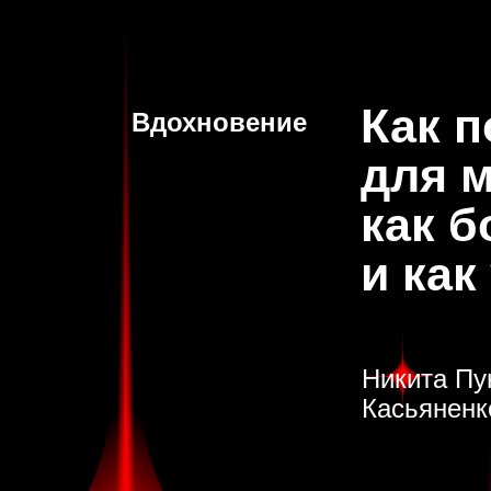
Новости
Проекты
Бир
К
ак 
Вдохновение
для 
как б
и как
Никита Пу
Касьяненк