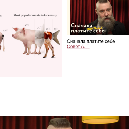
Сна­чала пла­тите себе
Совет А. Г.