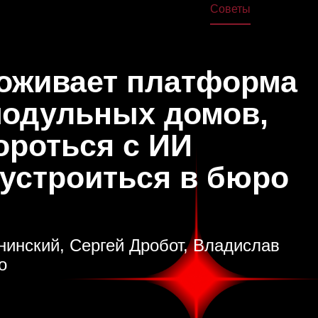
жа
Дома
Книги
Школа
Курсы
Лекции
Советы
О нас
поживает платформа
модульных домов,
ороться с ИИ
 устроиться в бюро
нинский, Сергей Дробот, Владислав
о