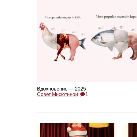
Вдох­но­ве­ние — 2025
Совет Мисютиной
🗩1