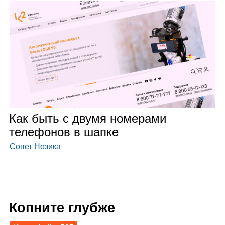
Как быть с двумя номе­рами
теле­фо­нов в шапке
Совет Нозика
Копните глубже