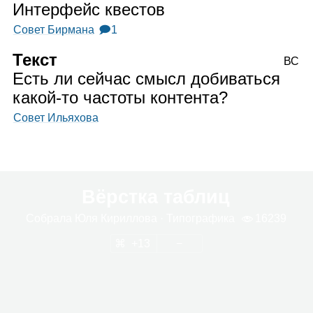
Интерфейс квестов
Совет Бирмана
🗩1
Текст
ВС
Есть ли сейчас смысл добиваться
какой‑то частоты контента?
Совет Ильяхова
Вёрстка таблиц
Собрала
Юля Кирил­лова
· Типо­гра­фика
16239
13