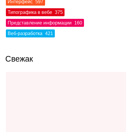
Интерфейс
597
Типографика в вебе
375
Представление информации
160
Веб‑разработка
421
Свежак