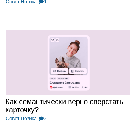
Совет Нозика
🗩1
Как семан­ти­че­ски верно свер­стать
кар­точку?
Совет Нозика
🗩2