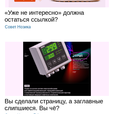
«Уже не инте­ресно» должна
остаться ссыл­кой?
Совет Нозика
Вы сде­лали стра­ницу, а заглав­ные
слип­ши­еся. Вы чё?