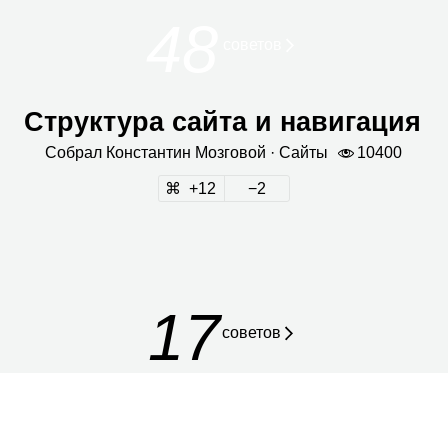
48
сове­тов
Структура сайта и навигация
Собрал
Кон­стан­тин Моз­го­вой
· Сайты
10400
12
2
17
советов