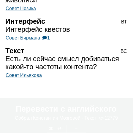
Совет Нозика
Интерфейс
ВТ
Интерфейс квестов
Совет Бирмана
🗩1
Текст
ВС
Есть ли сейчас смысл добиваться
какой‑то частоты контента?
Совет Ильяхова
Перевести с английского
Собрал
Кон­стан­тин Моз­го­вой
· Текст
12779
9