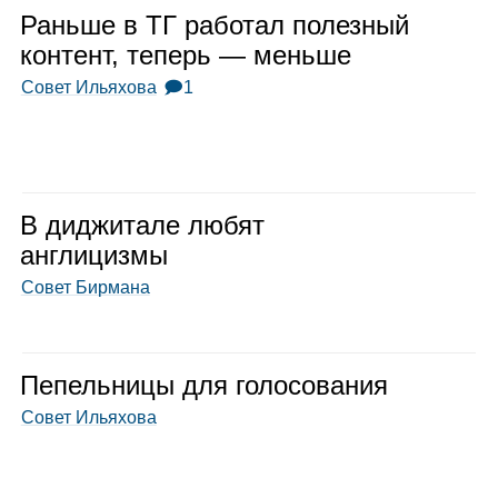
Раньше в ТГ рабо­тал полез­ный
кон­тент, теперь — меньше
Совет Ильяхова
🗩1
В диджи­тале любят
англи­цизмы
Совет Бирмана
Пепель­ницы для голо­со­ва­ния
Совет Ильяхова